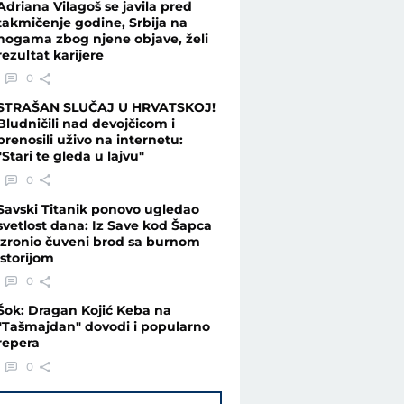
Adriana Vilagoš se javila pred
takmičenje godine, Srbija na
nogama zbog njene objave, želi
rezultat karijere
0
STRAŠAN SLUČAJ U HRVATSKOJ!
Bludničili nad devojčicom i
prenosili uživo na internetu:
"Stari te gleda u lajvu"
0
Savski Titanik ponovo ugledao
svetlost dana: Iz Save kod Šapca
izronio čuveni brod sa burnom
istorijom
0
Šok: Dragan Kojić Keba na
"Tašmajdan" dovodi i popularno
repera
0