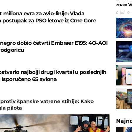
znao: V
 miliona evra za avio-linije: Vlada
0
0
 postupak za PSO letove iz Crne Gore
negro dobio četvrti Embraer E195: 4O-AOI
Podgoricu
tvario najbolji drugi kvartal u poslednjih
: Isporučeno 65 aviona
rotiv španske vatrene stihije: Kako
la pilota
Najn