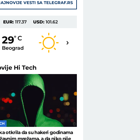
AJNOVIJE VESTI SA TELEGRAF.RS
EUR:
117.37
USD:
101.62
29
29
o
C
o
C
Beograd
Novi Sad
ovije
Hi Tech
ECH
a otkrila da su hakeri godinama
državnim mrežama, a da niko nije