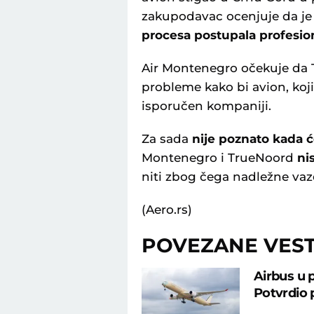
zakupodavac ocenjuje da j
procesa postupala profesion
Air Montenegro očekuje da 
probleme kako bi avion, koji
isporučen kompaniji.
Za sada
nije poznato kada ć
Montenegro i TrueNoord
nis
niti zbog čega nadležne vaz
(Aero.rs)
POVEZANE VEST
Airbus u 
Potvrdio 