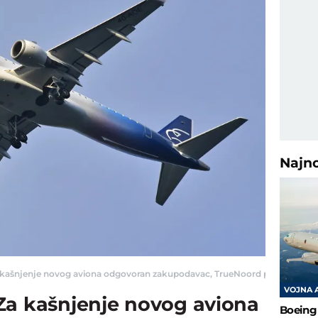
Najn
 kašnjenje novog aviona odgovoran zakupodavac, TrueNoord preuzeo odgo
VOJNA 
Za kašnjenje novog aviona
Boeing 