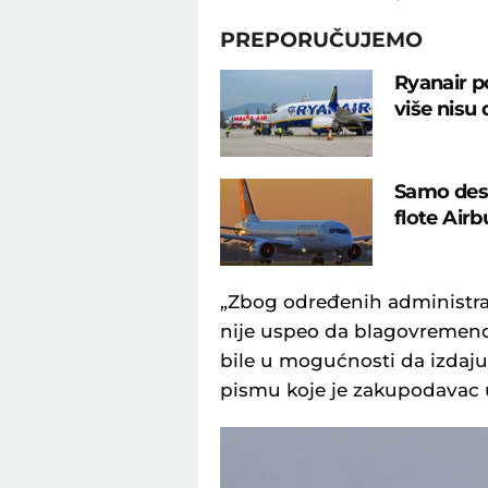
PREPORUČUJEMO
Ryanair p
više nisu 
Samo dese
flote Air
„Zbog određenih administrat
nije uspeo da blagovremeno
bile u mogućnosti da izdaju
pismu koje je zakupodavac 