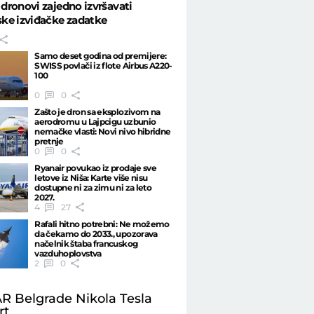
i dronovi zajedno izvršavati
ke izviđačke zadatke
Samo deset godina od premijere:
SWISS povlači iz flote Airbus A220-
100
0
0
Zašto je dron sa eksplozivom na
aerodromu u Lajpcigu uzbunio
nemačke vlasti: Novi nivo hibridne
pretnje
0
0
Ryanair povukao iz prodaje sve
letove iz Niša: Karte više nisu
dostupne ni za zimu ni za leto
2027.
4
27
Rafali hitno potrebni: Ne možemo
da čekamo do 2033., upozorava
načelnik štaba francuskog
vazduhoplovstva
2
0
R Belgrade Nikola Tesla
rt