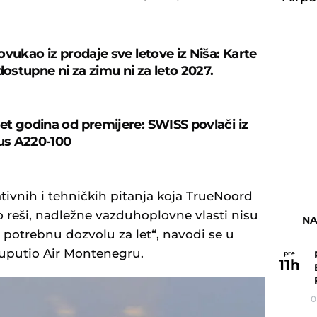
ovukao iz prodaje sve letove iz Niša: Karte
dostupne ni za zimu ni za leto 2027.
t godina od premijere: SWISS povlači iz
bus A220-100
ivnih i tehničkih pitanja koja TrueNoord
 reši, nadležne vazduhoplovne vlasti nisu
NA
 potrebnu dozvolu za let“, navodi se u
uputio Air Montenegru.
pre
11
h
0