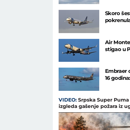
Skoro šest
pokrenula
Air Monte
stigao u 
Embraer os
16 godina
VIDEO:
Srpska Super Puma p
izgleda gašenje požara iz ug