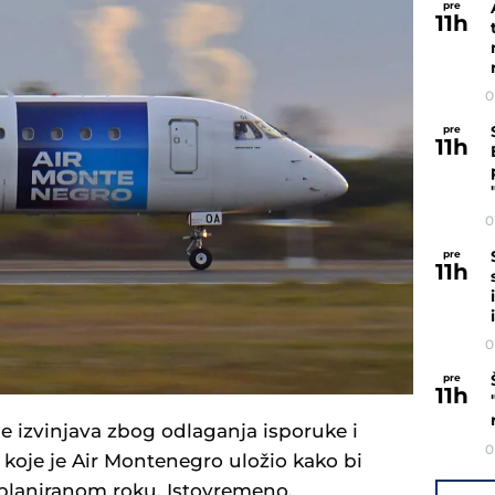
pre
11
h
0
pre
11
h
0
pre
11
h
0
pre
11
h
 izvinjava zbog odlaganja isporuke i
0
 koje je Air Montenegro uložio kako bi
 planiranom roku. Istovremeno,