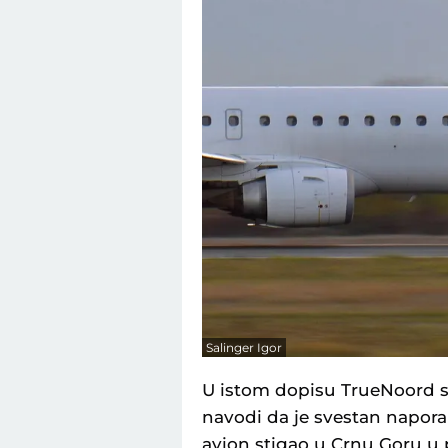
Salinger Igor
U istom dopisu TrueNoord se
navodi da je svestan napora
avion stigao u Crnu Goru u