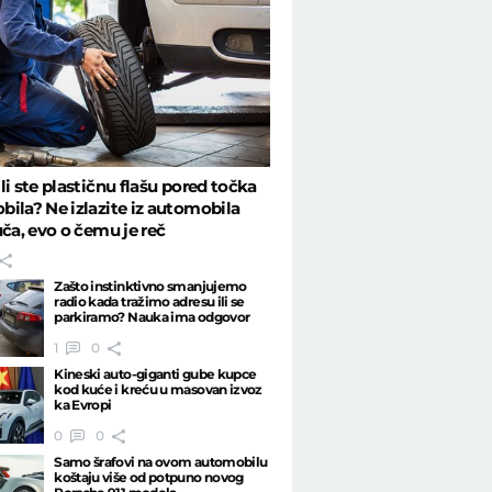
li ste plastičnu flašu pored točka
ila? Ne izlazite iz automobila
uča, evo o čemu je reč
Zašto instinktivno smanjujemo
radio kada tražimo adresu ili se
parkiramo? Nauka ima odgovor
1
0
Kineski auto-giganti gube kupce
kod kuće i kreću u masovan izvoz
ka Evropi
0
0
Samo šrafovi na ovom automobilu
koštaju više od potpuno novog