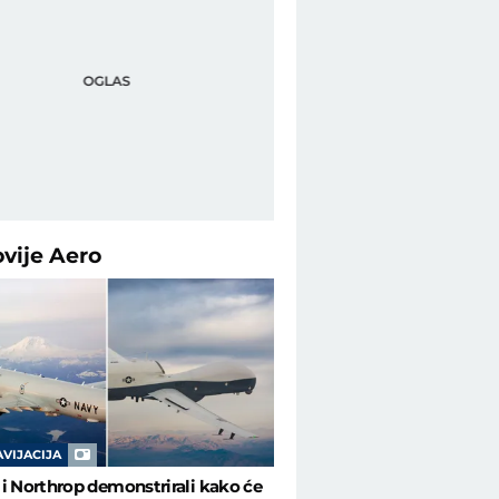
ovije
Aero
vornost - Aero Telegraf
AVIJACIJA
i Northrop demonstrirali kako će