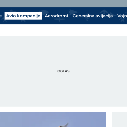
e
Avio kompanije
Aerodromi
Generalna avijacija
Vojn