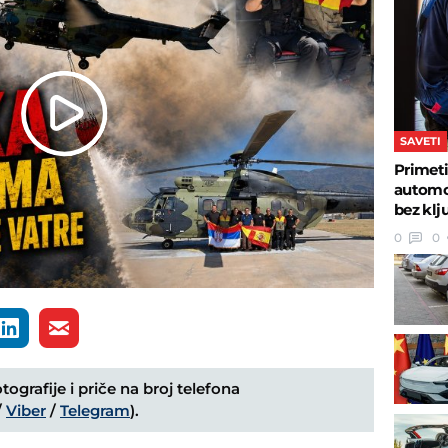
Play
SAVETI
Primeti
Video
automob
bez klj
0
0
ografije i priče na broj telefona
/
Viber
/
Telegram
).