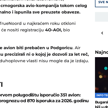
SVE N
e
crnogorska avio-kompanija tokom celog
alno i ispunila sve preuzete obaveze.
TrueNoord u najkraćem roku otkloni
25
o
C
 će nositi registraciju
4O-AOI,
bio
Priština
e avion biti prebačen u Podgoricu
. Air
Najn
u precizirali ni o kojoj je dozvoli za let reč,
duhoplovne vlasti nisu mogle da je izdaju.
I
prvom polugodištu isporučio 351 avion:
INFO T
prognozu od 870 isporuka za 2026. godinu
Bugarsk
bili u 