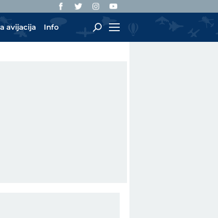
a avijacija
Info