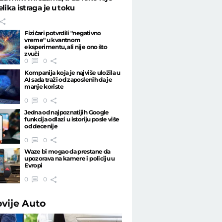
elika istraga je u toku
Fizičari potvrdili "negativno
vreme" u kvantnom
eksperimentu, ali nije ono što
zvuči
0
0
Kompanija koja je najviše uložila u
AI sada traži od zaposlenih da je
manje koriste
0
0
Jedna od najpoznatijih Google
funkcija odlazi u istoriju posle više
od decenije
0
0
Waze bi mogao da prestane da
upozorava na kamere i policiju u
Evropi
0
0
ovije
Auto