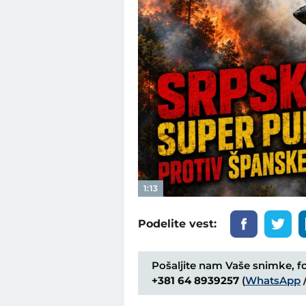
1:13
Podelite vest:
Pošaljite nam Vaše snimke, fot
+381 64 8939257
(
WhatsApp