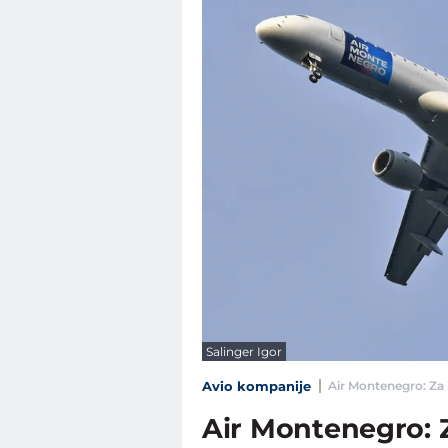
Salinger Igor
Avio kompanije
Air Montenegro: Za
Air Montenegro: 