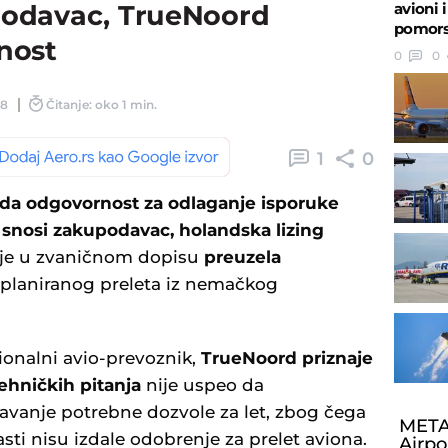
avioni 
odavac, TrueNoord
pomors
nost
0
0
38
Čitanje: oko 1 min.
1
0
 da odgovornost za odlaganje isporuke
snosi zakupodavac, holandska lizing
 je u zvaničnom dopisu
preuzela
 planiranog preleta iz nemačkog
ionalni avio-prevoznik,
TrueNoord priznaje
tehničkih pitanja
nije uspeo da
vanje potrebne dozvole za let, zbog čega
META
ti nisu izdale odobrenje za prelet aviona.
Airpo