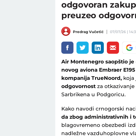
odgovoran zakup
preuzeo odgovor
Predrag Vučetić
07/07/26 | 14:
Air Montenegro saopštio je
novog aviona Embraer E195 
kompanija TrueNoord,
koja
odgovornost
za otkazivanje
Sarbrikena u Podgoricu.
Kako navodi crnogorski nac
da zbog administrativnih i 
blagovremeno obezbedi izda
nadležne vazduhoplovne vlas