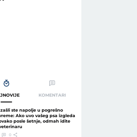
JNOVIJE
KOMENTARI
Izašli ste napolje u pogrešno
vreme: Ako uvo vašeg psa izgleda
ovako posle šetnje, odmah idite
veterinaru
0