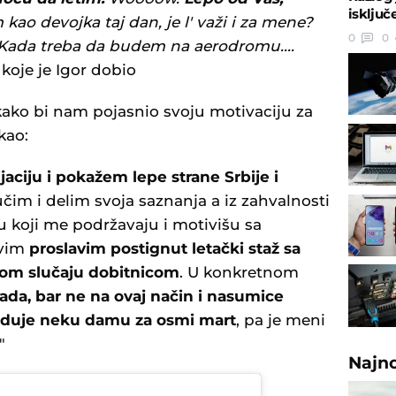
isključ
kao devojka taj dan, je l' važi i za mene?
0
0
Kada treba da budem na aerodromu....
oje je Igor dobio
 kako bi nam pojasnio svoju motivaciju za
kao:
aciju i pokažem lepe strane Srbije i
učim i delim svoja saznanja a iz zahvalnosti
 koji me podržavaju i motivišu sa
avim
proslavim postignut letački staž sa
vom slučaju dobitnicom
. U konkretnom
ada, bar ne na ovaj način i nasumice
raduje neku damu za osmi mart
, pa je meni
"
Najn