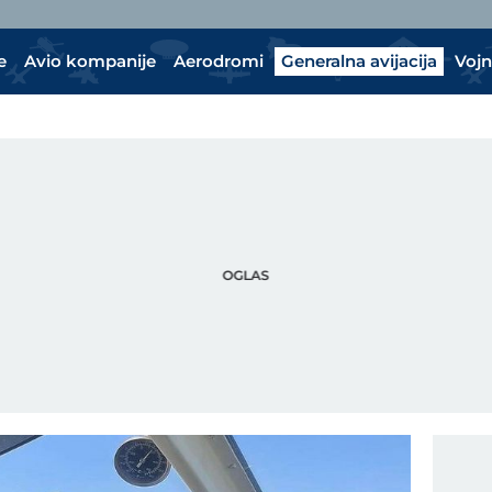
e
Avio kompanije
Aerodromi
Generalna avijacija
Vojn