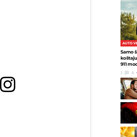
AUTO V
Samo š
koštaj
911 mo
2
6