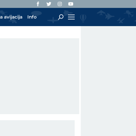
a avijacija
Info