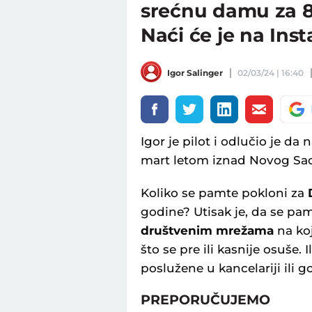
srećnu damu za 8
Naći će je na In
Igor Salinger
02/03/24 | 16:40
Igor je pilot i odlučio je d
mart letom iznad Novog Sa
Koliko se pamte pokloni za
godine? Utisak je, da se pa
društvenim mrežama
na ko
što se pre ili kasnije osuše. I
poslužene u kancelariji ili g
PREPORUČUJEMO