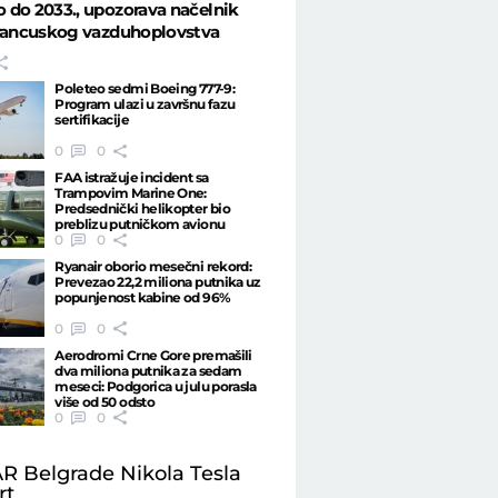
do 2033., upozorava načelnik
francuskog vazduhoplovstva
Poleteo sedmi Boeing 777-9:
Program ulazi u završnu fazu
sertifikacije
0
0
FAA istražuje incident sa
Trampovim Marine One:
Predsednički helikopter bio
preblizu putničkom avionu
0
0
Ryanair oborio mesečni rekord:
Prevezao 22,2 miliona putnika uz
popunjenost kabine od 96%
0
0
Aerodromi Crne Gore premašili
dva miliona putnika za sedam
meseci: Podgorica u julu porasla
više od 50 odsto
0
0
R Belgrade Nikola Tesla
rt