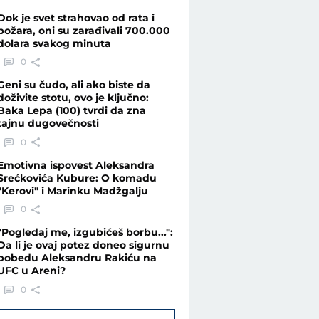
Dok je svet strahovao od rata i
požara, oni su zarađivali 700.000
dolara svakog minuta
0
Geni su čudo, ali ako biste da
doživite stotu, ovo je ključno:
Baka Lepa (100) tvrdi da zna
tajnu dugovečnosti
0
Emotivna ispovest Aleksandra
Srećkovića Kubure: O komadu
"Kerovi" i Marinku Madžgalju
0
"Pogledaj me, izgubićeš borbu...":
Da li je ovaj potez doneo sigurnu
pobedu Aleksandru Rakiću na
UFC u Areni?
0