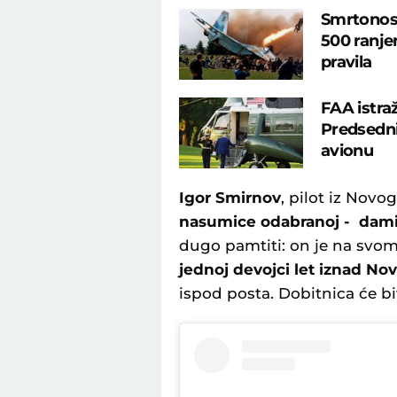
Smrtonosn
500 ranje
pravila
FAA istra
Predsedni
avionu
Igor Smirnov
, pilot iz Novo
nasumice odabranoj - dam
dugo pamtiti: on je na svo
jednoj devojci let iznad No
ispod posta. Dobitnica će bi