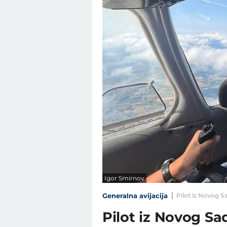
Igor Smirnov
Generalna avijacija
Pilot iz Novog S
Pilot iz Novog Sa