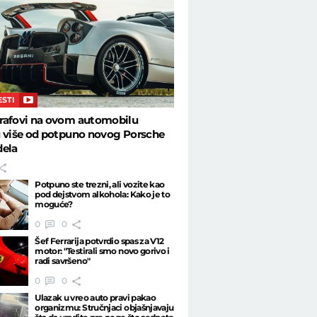
ESTI
rafovi na ovom automobilu
u više od potpuno novog Porsche
dela
Potpuno ste trezni, ali vozite kao
pod dejstvom alkohola: Kako je to
moguće?
0
0
Šef Ferrarija potvrdio spas za V12
motor: "Testirali smo novo gorivo i
radi savršeno"
0
0
Ulazak u vreo auto pravi pakao
organizmu: Stručnjaci objašnjavaju