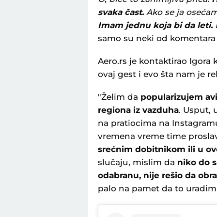
svaka čast.
Ako se ja osećam 
Imam jednu koja bi da leti.
samo su neki od komentara k
Aero.rs je kontaktirao Igora
ovaj gest i evo šta nam je re
"Želim da
popularizujem avij
regiona iz vazduha
. Usput, 
na pratiocima na Instagramu
vremena vreme time prosl
srećnim dobitnikom ili u o
slučaju, mislim da
niko do s
odabranu, nije rešio da ob
palo na pamet da to uradim