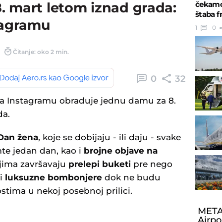
čekamo 
. mart letom iznad grada:
štaba 
stagramu
1
0
Čitanje: oko 2 min.
0
32
a na Instagramu obraduje jednu damu za 8.
da.
Dan žena
, koje se dobijaju - ili daju - svake
mte jedan dan, kao i
brojne objave na
jima završavaju
prelepi buketi
pre nego
li
luksuzne bombonjere
dok ne budu
ostima u nekoj posebnoj prilici.
META
Airpo