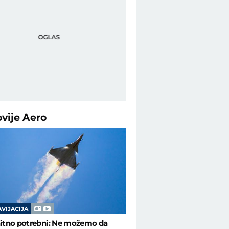
ovije
Aero
će je na Instagramu - Aero Telegraf
AVIJACIJA
hitno potrebni: Ne možemo da