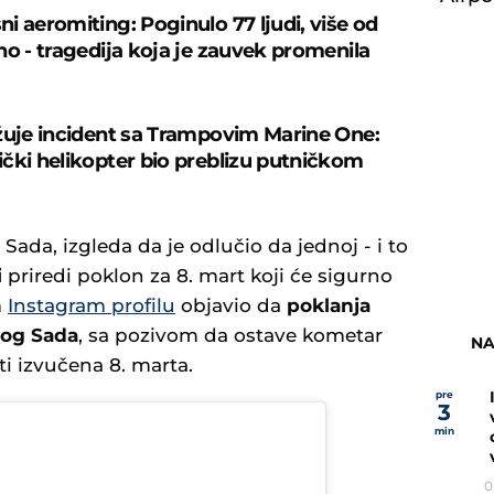
i aeromiting: Poginulo 77 ljudi, više od
no - tragedija koja je zauvek promenila
žuje incident sa Trampovim Marine One:
čki helikopter bio preblizu putničkom
g Sada, izgleda da je odlučio da jednoj - i to
i
priredi poklon za 8. mart koji će sigurno
m
Instagram profilu
objavio da
poklanja
vog Sada
, sa pozivom da ostave kometar
NA
ti izvučena 8. marta.
pre
3
min
0