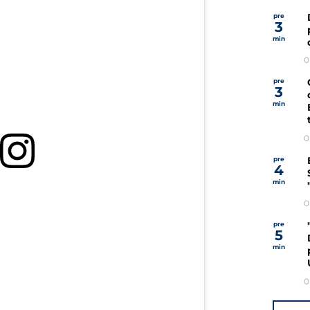
pre
3
min
0
pre
3
min
0
pre
4
min
0
pre
5
min
0