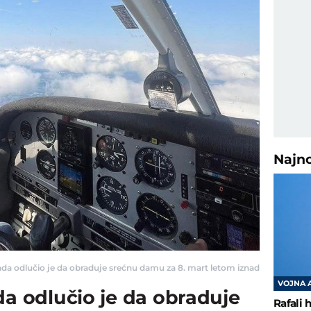
Najn
ada odlučio je da obraduje srećnu damu za 8. mart letom iznad grada: Naći 
VOJNA 
da odlučio je da obraduje
Rafali 