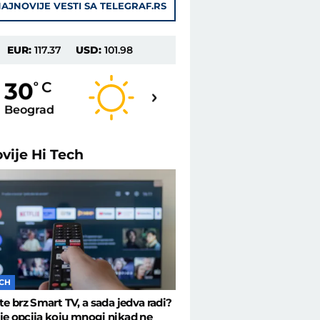
AJNOVIJE VESTI SA TELEGRAF.RS
EUR:
117.37
USD:
101.98
31
30
o
C
o
C
Beograd
Novi Sad
ovije
Hi Tech
ECH
ste brz Smart TV, a sada jedva radi?
je opcija koju mnogi nikad ne