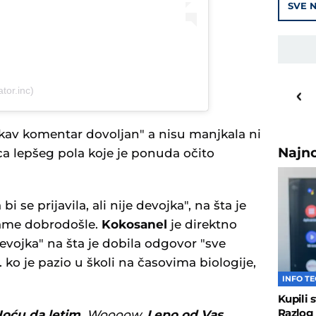
SVE N
25
o
C
tor.inc)
Priština
kakav komentar dovoljan" a nisu manjkala ni
Najn
a lepšeg pola koje je ponuda očito
bi se prijavila, ali nije devojka", na šta je
dame dobrodošle.
Kokosanel
je direktno
devojka" na šta je dobila odgovor "sve
ko je pazio u školi na časovima biologije,
INFO T
Kupili 
Razlog 
oću da letim.
Woooow.
Lepo od Vas,