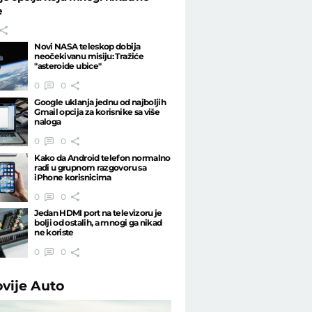
e
Novi NASA teleskop dobija
neočekivanu misiju: Tražiće
"asteroide ubice"
0
0
Google uklanja jednu od najboljih
Gmail opcija za korisnike sa više
naloga
0
0
Kako da Android telefon normalno
radi u grupnom razgovoru sa
iPhone korisnicima
0
0
Jedan HDMI port na televizoru je
bolji od ostalih, a mnogi ga nikad
ne koriste
0
0
ovije
Auto