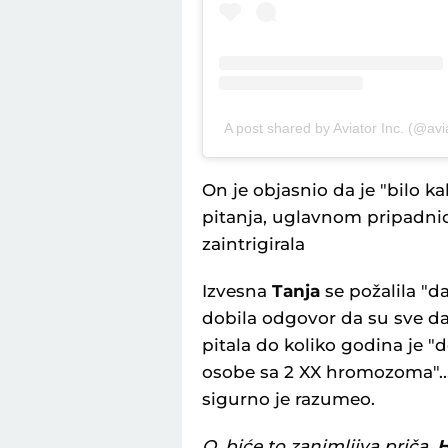
A post shared by Aviator Inc. (@avia
On je objasnio da je "bilo 
pitanja, uglavnom pripadnic
zaintrigirala
Izvesna
Tanja
se požalila "da 
dobila odgovor da su sve 
pitala do koliko godina je "
osobe sa 2 XX hromozoma"... 
sigurno je razumeo.
O, biće to zanimljiva priča.
H