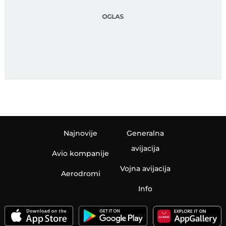
Najnovije
Generalna
avijacija
Avio kompanije
Vojna avijacija
Aerodromi
Info