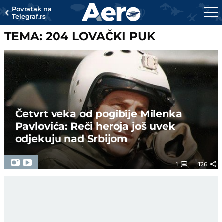
Povratak na
Telegraf.rs
TEMA: 204 LOVAČKI PUK
Četvrt veka od pogibije Milenka
Pavlovića: Reči heroja još uvek
odjekuju nad Srbijom
1
126