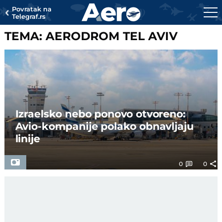
Povratak na
Telegraf.rs
TEMA: AERODROM TEL AVIV
Izraelsko nebo ponovo otvoreno:
Avio-kompanije polako obnavljaju
linije
0
0