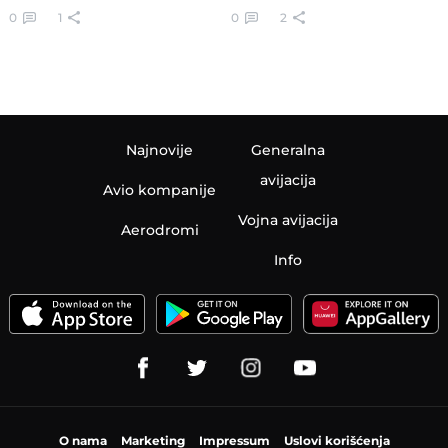
0
1
0
2
Najnovije
Generalna
avijacija
Avio kompanije
Vojna avijacija
Aerodromi
Info
O nama
Marketing
Impressum
Uslovi korišćenja