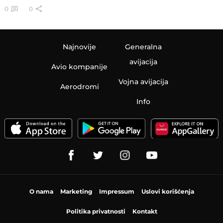
0
0
Najnovije
Generalna
avijacija
Avio kompanije
Vojna avijacija
Aerodromi
Info
O nama
Marketing
Impressum
Uslovi korišćenja
Politika privatnosti
Kontakt