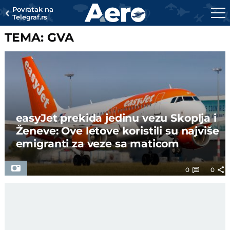
Povratak na
Telegraf.rs
TEMA: GVA
easyJet prekida jedinu vezu Skoplja i
Ženeve: Ove letove koristili su najviše
emigranti za veze sa maticom
0
0