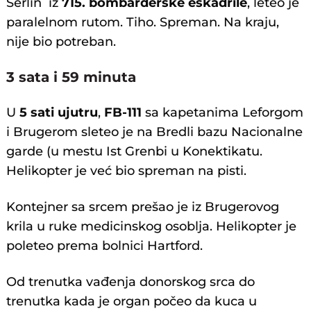
Šerlin iz
715. bombarderske eskadrile
, leteo je
paralelnom rutom. Tiho. Spreman. Na kraju,
nije bio potreban.
3 sata i 59 minuta
U
5 sati ujutru
,
FB-111
sa kapetanima Leforgom
i Brugerom sleteo je na Bredli bazu Nacionalne
garde (u mestu Ist Grenbi u Konektikatu.
Helikopter je već bio spreman na pisti.
Kontejner sa srcem prešao je iz Brugerovog
krila u ruke medicinskog osoblja. Helikopter je
poleteo prema bolnici Hartford.
Od trenutka vađenja donorskog srca do
trenutka kada je organ počeo da kuca u