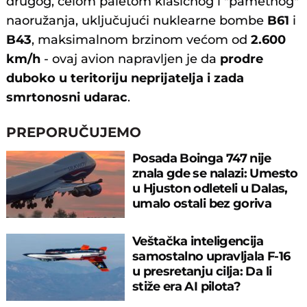
drugog, celom paletom klasičnog i "pametnog"
naoružanja, uključujući nuklearne bombe
B61
i
B43
, maksimalnom brzinom većom od
2.600
km/h
- ovaj avion napravljen je da
prodre
duboko u teritoriju neprijatelja i zada
smrtonosni udarac
.
PREPORUČUJEMO
Posada Boinga 747 nije
znala gde se nalazi: Umesto
u Hjuston odleteli u Dalas,
umalo ostali bez goriva
Veštačka inteligencija
samostalno upravljala F-16
u presretanju cilja: Da li
stiže era AI pilota?