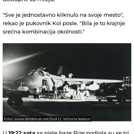
"Sve je jednostavno kliknulo na svoje mesto",
rekao je pukovnik Kol posle. "Bila je to krajnje
srećna kombinacija okolnosti."
Foto: www.dvidshub.net/2nd Lt. Victoria Nelson
U
19:22 sata
sa piste baze Pize podigla su se tri