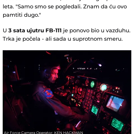
leta. "Samo smo se pogledali. Znam da ću ovo
pamtiti dugo."
U
3 sata ujutru
FB-111
je ponovo bio u vazduhu.
Trka je počela - ali sada u suprotnom smeru.
Air Force Camera Operator: KEN HACKMAN