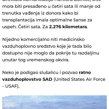
mora biti presađeno u četiri sata ili manje od
trenutka vađenja iz donora kako bi
transplantacija imala optimalne šanse za
uspeh. Četiri sata. Za
2.276 kilometara
.
Nijedno komercijalno niti medicinsko
vazduhoplovno sredstvo koje je tada bilo
dostupno nije moglo da pokrije tu razdaljinu
unutar tog vremenskog okvira.
Neko je podigao slušalicu i pozvao
ratno
vazduhoplovstvo SAD
(United States Air Force
- USAF).