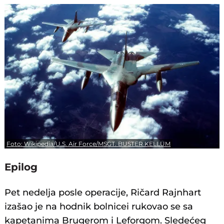
Foto: Wikipedia/U.S. Air Force/MSGT. BUSTER KELLUM
Epilog
Pet nedelja posle operacije, Ričard Rajnhart
izašao je na hodnik bolnicei rukovao se sa
kapetanima Brugerom i Leforgom. Sledećeg