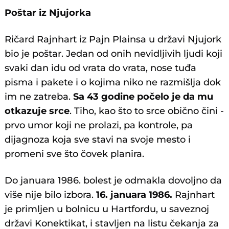
Poštar iz Njujorka
Ričard Rajnhart iz Pajn Plainsa u državi Njujork
bio je poštar. Jedan od onih nevidljivih ljudi koji
svaki dan idu od vrata do vrata, nose tuđa
pisma i pakete i o kojima niko ne razmišlja dok
im ne zatreba.
Sa 43 godine počelo je da mu
otkazuje srce
. Tiho, kao što to srce obično čini -
prvo umor koji ne prolazi, pa kontrole, pa
dijagnoza koja sve stavi na svoje mesto i
promeni sve što čovek planira.
Do januara 1986. bolest je odmakla dovoljno da
više nije bilo izbora.
16. januara 1986.
Rajnhart
je primljen u bolnicu u Hartfordu, u saveznoj
državi Konektikat, i stavljen na listu čekanja za