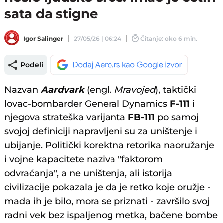
sata da stigne
Igor Salinger
27/05/26 | 06:24
Čitanje: oko 6 min.
Podeli
Nazvan
Aardvark
(engl.
Mravojed
), taktički
lovac-bombarder General Dynamics
F-111
i
njegova strateška varijanta
FB-111
po samoj
svojoj definiciji napravljeni su za uništenje i
ubijanje. Politički korektna retorika naoružanje
i vojne kapacitete naziva "faktorom
odvraćanja", a ne uništenja, ali istorija
civilizacije pokazala je da je retko koje oružje -
mada ih je bilo, mora se priznati - završilo svoj
radni vek bez ispaljenog metka, bačene bombe