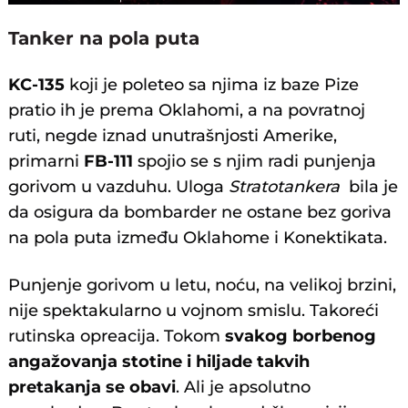
Tanker na pola puta
KC-135
koji je poleteo sa njima iz baze Pize
pratio ih je prema Oklahomi, a na povratnoj
ruti, negde iznad unutrašnjosti Amerike,
primarni
FB-111
spojio se s njim radi punjenja
gorivom u vazduhu. Uloga
Stratotankera
bila je
da osigura da bombarder ne ostane bez goriva
na pola puta između Oklahome i Konektikata.
Punjenje gorivom u letu, noću, na velikoj brzini,
nije spektakularno u vojnom smislu. Takoreći
rutinska opreacija. Tokom
svakog borbenog
angažovanja stotine i hiljade takvih
pretakanja se obavi
. Ali je apsolutno