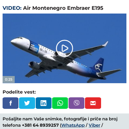
VIDEO:
Air Montenegro Embraer E195
Play
Video
0:25
Podelite vest:
Pošaljite nam Vaše snimke, fotografije i priče na broj
telefona
+381 64 8939257
(
WhatsApp
/
Viber
/