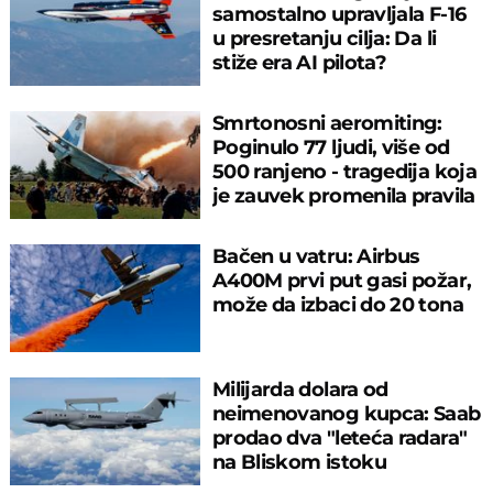
samostalno upravljala F-16
u presretanju cilja: Da li
stiže era AI pilota?
Smrtonosni aeromiting:
Poginulo 77 ljudi, više od
500 ranjeno - tragedija koja
je zauvek promenila pravila
Bačen u vatru: Airbus
A400M prvi put gasi požar,
može da izbaci do 20 tona
Milijarda dolara od
neimenovanog kupca: Saab
prodao dva "leteća radara"
na Bliskom istoku