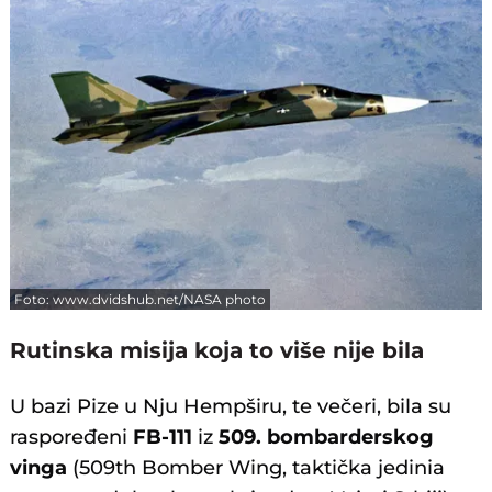
Foto: www.dvidshub.net/NASA photo
Rutinska misija koja to više nije bila
U bazi Pize u Nju Hempširu, te večeri, bila su
raspoređeni
FB-111
iz
509. bombarderskog
vinga
(509th Bomber Wing, taktička jedinia