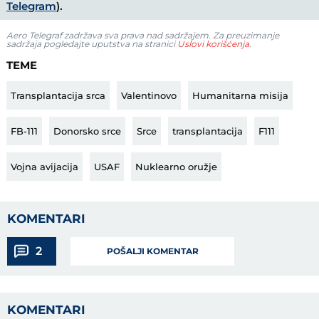
Telegram
).
Aero Telegraf zadržava sva prava nad sadržajem. Za preuzimanje
sadržaja pogledajte uputstva na stranici
Uslovi korišćenja
.
TEME
Transplantacija srca
Valentinovo
Humanitarna misija
FB-111
Donorsko srce
Srce
transplantacija
F111
Vojna avijacija
USAF
Nuklearno oružje
KOMENTARI
2
POŠALJI KOMENTAR
KOMENTARI