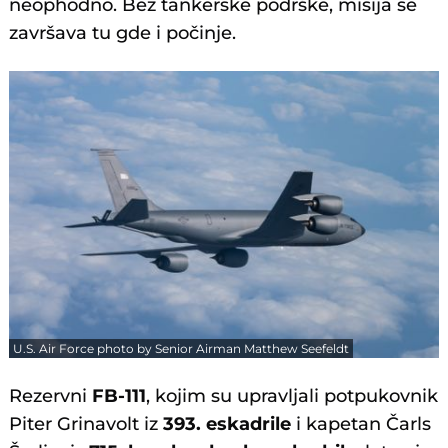
neophodno. Bez tankerske podrške, misija se
završava tu gde i počinje.
U.S. Air Force photo by Senior Airman Matthew Seefeldt
Rezervni
FB-111
, kojim su upravljali potpukovnik
Piter Grinavolt iz
393. eskadrile
i kapetan Čarls