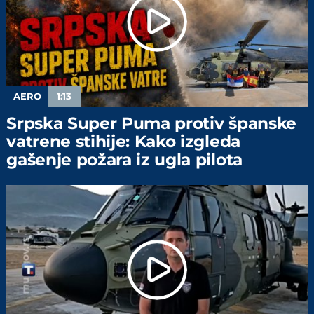
AERO
1:13
Srpska Super Puma protiv španske
vatrene stihije: Kako izgleda
gašenje požara iz ugla pilota