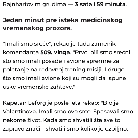
Rajnhartovim grudima —
3 sata i 59 minuta
.
Jedan minut pre isteka medicinskog
vremenskog prozora.
"Imali smo sreće", rekao je tada zamenik
komandanta
509. vinga
. "Prvo, bili smo srećni
što smo imali posade i avione spremne za
poletanje na redovnoj trening misiji. I drugo,
što smo imali avione koji su mogli da ispune
uske vremenske zahteve."
Kapetan Leforg je posle leta rekao: "Bio je
Valentinovo. Imali smo ovo srce. Spasavali smo
nekome život. Kada smo shvatili šta sve to
zapravo znači - shvatili smo koliko je ozbiljno."