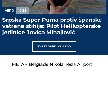
AERO
0:39
Srpska Super Puma protiv španske
vatrene stihije: Pilot Helikopterske
jedinice Jovica Mihajlović
SVE IZ RUBRIKE AERO
METAR Belgrade Nikola Tesla Airport