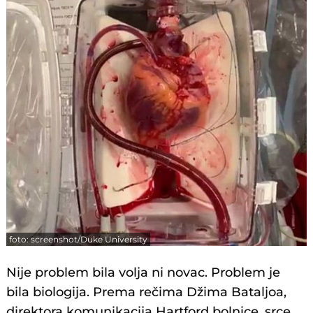
foto: screenshot/Duke University
Nije problem bila volja ni novac. Problem je
bila biologija. Prema rečima Džima Bataljoa,
direktora komunikacija Hartford bolnice, srce