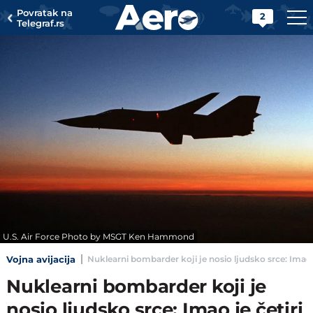
Povratak na
2
Telegraf.rs
U.S. Air Force Photo by MSGT Ken Hammond
Vojna avijacija
Nuklearni bombarder koji je nosio ljudsko srce: Imao je
Nuklearni bombarder koji je
nosio ljudsko srce: Imao je četiri