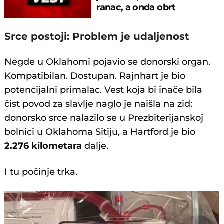
ranac, a onda obrt
Srce postoji: Problem je udaljenost
Negde u Oklahomi pojavio se donorski organ.
Kompatibilan. Dostupan. Rajnhart je bio
potencijalni primalac. Vest koja bi inače bila
čist povod za slavlje naglo je naišla na zid:
donorsko srce nalazilo se u Prezbiterijanskoj
bolnici u Oklahoma Sitiju, a Hartford je bio
2.276 kilometara
dalje.
I tu počinje trka.