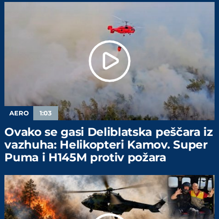
AERO
1:03
Ovako se gasi Deliblatska peščara iz
vazhuha: Helikopteri Kamov. Super
Puma i H145M protiv požara