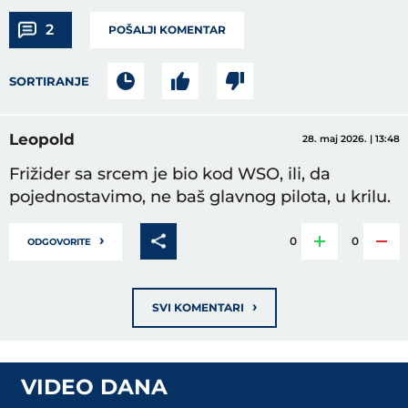
2
POŠALJI KOMENTAR
SORTIRANJE
Leopold
28. maj 2026. | 13:48
Frižider sa srcem je bio kod WSO, ili, da
pojednostavimo, ne baš glavnog pilota, u krilu.
›
0
0
ODGOVORITE
›
SVI KOMENTARI
VIDEO DANA