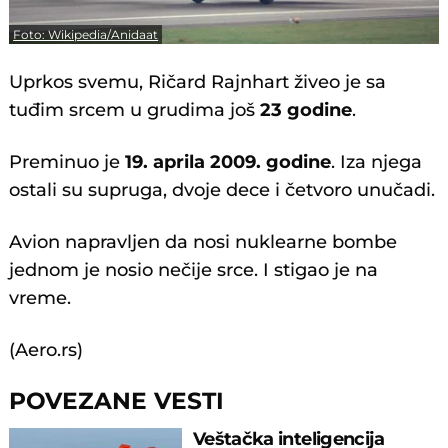
Foto: Wikipedia/Anidaat
Uprkos svemu, Ričard Rajnhart živeo je sa
tuđim srcem u grudima još
23 godine
.
Preminuo je
19. aprila 2009. godine
. Iza njega
ostali su supruga, dvoje dece i četvoro unučadi.
Avion napravljen da nosi nuklearne bombe
jednom je nosio nečije srce. I stigao je na
vreme.
(Aero.rs)
POVEZANE VESTI
Veštačka inteligencija