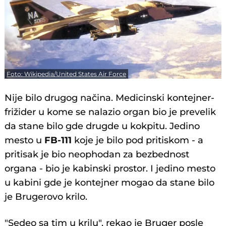
Foto: Wikipedia/United States Air Force
Nije bilo drugog načina. Medicinski kontejner-
frižider u kome se nalazio organ bio je prevelik
da stane bilo gde drugde u kokpitu. Jedino
mesto u
FB-111
koje je bilo pod pritiskom - a
pritisak je bio neophodan za bezbednost
organa - bio je kabinski prostor. I jedino mesto
u kabini gde je kontejner mogao da stane bilo
je Brugerovo krilo.
"Sedeo sa tim u krilu", rekao je Bruger posle