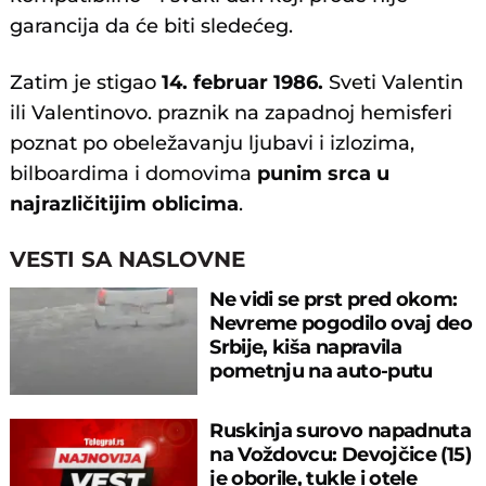
garancija da će biti sledećeg.
Zatim je stigao
14. februar 1986.
Sveti Valentin
ili Valentinovo. praznik na zapadnoj hemisferi
poznat po obeležavanju ljubavi i izlozima,
bilboardima i domovima
punim srca u
najrazličitijim oblicima
.
VESTI SA NASLOVNE
Ne vidi se prst pred okom:
Nevreme pogodilo ovaj deo
Srbije, kiša napravila
pometnju na auto-putu
Ruskinja surovo napadnuta
na Voždovcu: Devojčice (15)
je oborile, tukle i otele