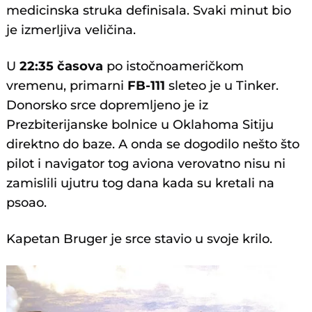
medicinska struka definisala. Svaki minut bio
je izmerljiva veličina.
U
22:35 časova
po istočnoameričkom
vremenu, primarni
FB-111
sleteo je u Tinker.
Donorsko srce dopremljeno je iz
Prezbiterijanske bolnice u Oklahoma Sitiju
direktno do baze. A onda se dogodilo nešto što
pilot i navigator tog aviona verovatno nisu ni
zamislili ujutru tog dana kada su kretali na
psoao.
Kapetan Bruger je srce stavio u svoje krilo.