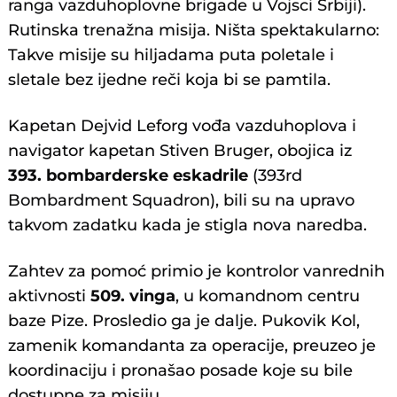
ranga vazduhoplovne brigade u Vojsci Srbiji).
Rutinska trenažna misija. Ništa spektakularno:
Takve misije su hiljadama puta poletale i
sletale bez ijedne reči koja bi se pamtila.
Kapetan Dejvid Leforg vođa vazduhoplova i
navigator kapetan Stiven Bruger, obojica iz
393. bombarderske eskadrile
(393rd
Bombardment Squadron), bili su na upravo
takvom zadatku kada je stigla nova naredba.
Zahtev za pomoć primio je kontrolor vanrednih
aktivnosti
509. vinga
, u komandnom centru
baze Pize. Prosledio ga je dalje. Pukovik Kol,
zamenik komandanta za operacije, preuzeo je
koordinaciju i pronašao posade koje su bile
dostupne za misiju.