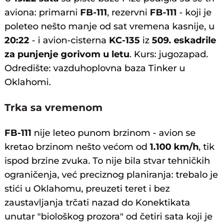
aviona: primarni
FB-111
, rezervni
FB-111
- koji je
poleteo nešto manje od sat vremena kasnije, u
20:22
- i avion-cisterna
KC-135
iz
509. eskadrile
za punjenje gorivom u letu
. Kurs: jugozapad.
Odredište: vazduhoplovna baza Tinker u
Oklahomi.
Trka sa vremenom
FB-111
nije leteo punom brzinom - avion se
kretao brzinom nešto većom od
1.100 km/h
, tik
ispod brzine zvuka. To nije bila stvar tehničkih
ograničenja, već preciznog planiranja: trebalo je
stići u Oklahomu, preuzeti teret i bez
zaustavljanja trčati nazad do Konektikata
unutar "biološkog prozora" od četiri sata koji je