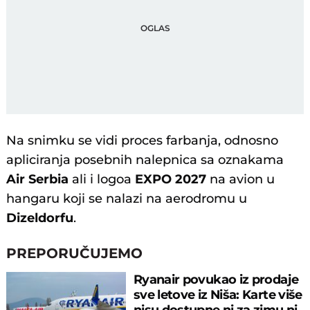
Na snimku se vidi proces farbanja, odnosno
apliciranja posebnih nalepnica sa oznakama
Air Serbia
ali i logoa
EXPO 2027
na avion u
hangaru koji se nalazi na aerodromu u
Dizeldorfu
.
PREPORUČUJEMO
Ryanair povukao iz prodaje
sve letove iz Niša: Karte više
nisu dostupne ni za zimu ni