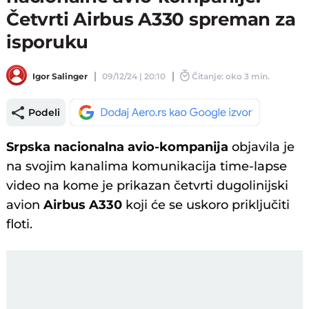
Četvrti Airbus A330 spreman za
isporuku
Igor Salinger
09/12/24 | 20:10
Čitanje: oko 3 min.
Podeli
Srpska nacionalna avio-kompanija
objavila je
na svojim kanalima komunikacija time-lapse
video na kome je prikazan četvrti dugolinijski
avion
Airbus A330
koji će se uskoro priključiti
floti.