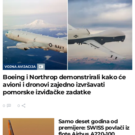
VOJNA AVIJACIJA
Boeing i Northrop demonstrirali kako će
avioni i dronovi zajedno izvršavati
pomorske izviđačke zadatke
0
0
Samo deset godina od
premijere: SWISS povlači iz
flote Airbus A220-100