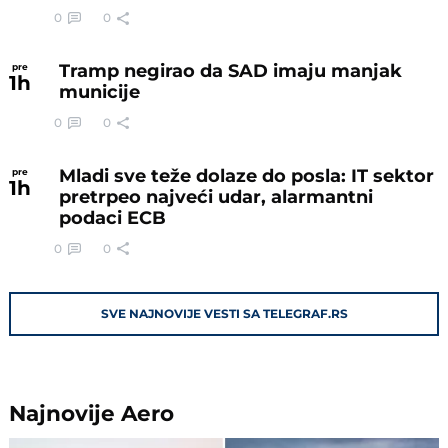
0
0
Tramp negirao da SAD imaju manjak
pre
1
h
municije
0
0
Mladi sve teže dolaze do posla: IT sektor
pre
1
h
pretrpeo najveći udar, alarmantni
podaci ECB
0
0
SVE NAJNOVIJE VESTI SA TELEGRAF.RS
Najnovije
Aero