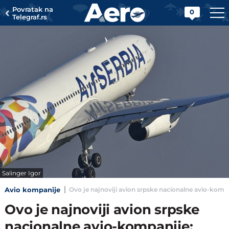
Povratak na
0
Telegraf.rs
Salinger Igor
Avio kompanije
Ovo je najnoviji avion srpske nacionalne avio-kompa
Ovo je najnoviji avion srpske
nacionalne avio-kompanije: