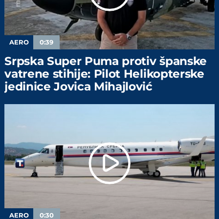
AERO
0:39
Srpska Super Puma protiv španske
vatrene stihije: Pilot Helikopterske
jedinice Jovica Mihajlović
AERO
0:30