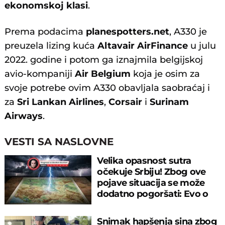
ekonomskoj klasi
.
Prema podacima
planespotters.net
, A330 je
preuzela lizing kuća
Altavair AirFinance
u julu
2022. godine i potom ga iznajmila belgijskoj
avio-kompaniji
Air Belgium
koja je osim za
svoje potrebe ovim A330 obavljala saobraćaj i
za
Sri Lankan Airlines
,
Corsair
i
Surinam
Airways
.
VESTI SA NASLOVNE
Velika opasnost sutra
očekuje Srbiju! Zbog ove
pojave situacija se može
dodatno pogoršati: Evo o
čemu je reč
Snimak hapšenja sina zbog