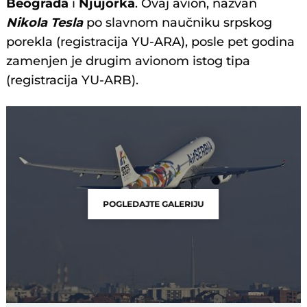
Beograda
i
Njujorka
. Ovaj avion, nazvan
Nikola Tesla
po slavnom naučniku srpskog
porekla (registracija YU-ARA), posle pet godina
zamenjen je drugim avionom istog tipa
(registracija YU-ARB).
POGLEDAJTE GALERIJU