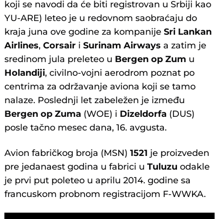
koji se navodi da će biti registrovan u Srbiji kao
YU-ARE) leteo je u redovnom saobraćaju do
kraja juna ove godine za kompanije
Sri Lankan
Airlines
,
Corsair
i
Surinam Airways
a zatim je
sredinom jula preleteo u
Bergen op Zum
u
Holandiji
, civilno-vojni aerodrom poznat po
centrima za održavanje aviona koji se tamo
nalaze. Poslednji let zabeležen je između
Bergen op Zuma
(WOE) i
Dizeldorfa
(DUS)
posle tačno mesec dana, 16. avgusta.
Avion fabričkog broja (MSN)
1521
je proizveden
pre jedanaest godina u fabrici u
Tuluzu
odakle
je prvi put poleteo u aprilu 2014. godine sa
francuskom probnom registracijom F-WWKA.