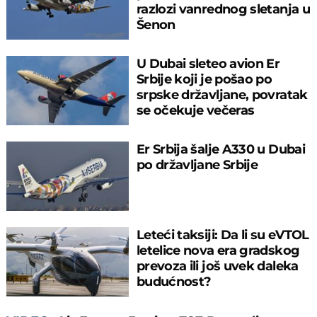
razlozi vanrednog sletanja u
Šenon
U Dubai sleteo avion Er
Srbije koji je pošao po
srpske državljane, povratak
se očekuje večeras
Er Srbija šalje A330 u Dubai
po državljane Srbije
Leteći taksiji: Da li su eVTOL
letelice nova era gradskog
prevoza ili još uvek daleka
budućnost?