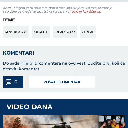
Aero Telegraf zadržava sva prava nad sadržajem. Za preuzimanje
sadržaja pogledajte uputstva na stranici
Uslovi korišćenja
.
TEME
Airbus A330
OE-LCL
EXPO 2027
YUARE
KOMENTARI
Do sada nije bilo komentara na ovu vest.
Budite prvi koji će
ostaviti komentar.
0
POŠALJI KOMENTAR
VIDEO DANA