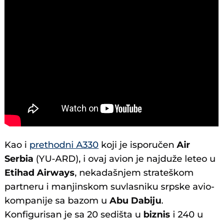
Kao i
prethodni A330
koji je isporučen
Air
Serbia
(YU-ARD), i ovaj avion je najduže leteo u
Etihad Airways
, nekadašnjem strateškom
partneru i manjinskom suvlasniku srpske avio-
kompanije sa bazom u
Abu Dabiju
.
Konfigurisan je sa 20 sedišta u
biznis
i 240 u