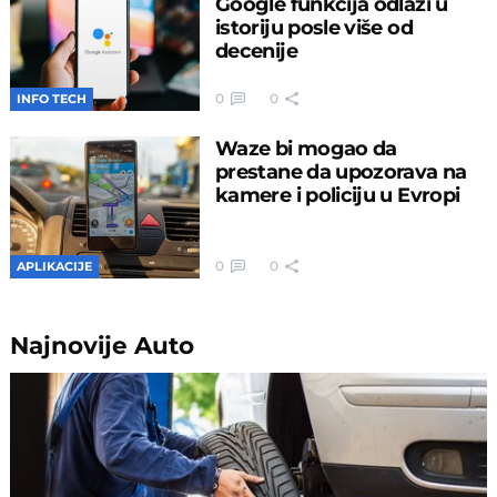
Google funkcija odlazi u
istoriju posle više od
decenije
0
0
INFO TECH
Waze bi mogao da
prestane da upozorava na
kamere i policiju u Evropi
0
0
APLIKACIJE
Najnovije
Auto