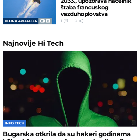
2033., upozorava načelnik
štaba francuskog
vazduhoplovstva
1
0
VOJNA AVIJACIJA
Najnovije
Hi Tech
INFO TECH
Bugarska otkrila da su hakeri godinama