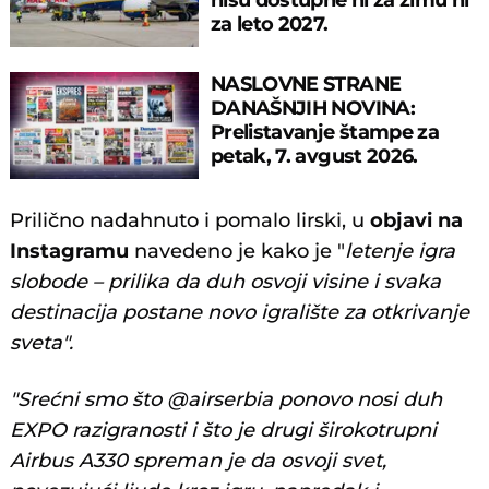
za leto 2027.
NASLOVNE STRANE
DANAŠNJIH NOVINA:
Prelistavanje štampe za
petak, 7. avgust 2026.
godine
Prilično nadahnuto i pomalo lirski, u
objavi na
Instagramu
navedeno je kako je "
letenje igra
slobode – prilika da duh osvoji visine i svaka
destinacija postane novo igralište za otkrivanje
sveta".
"Srećni smo što @airserbia ponovo nosi duh
EXPO razigranosti i što je drugi širokotrupni
Airbus A330 spreman je da osvoji svet,