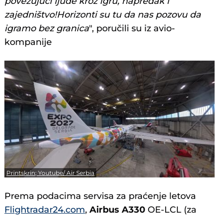
povezujući ljude kroz igru, napredak i
zajedništvo!Horizonti su tu da nas pozovu da
igramo bez granica
", poručili su iz avio-
kompanije
Printskrin; Youtube/ Air Serbia
Prema podacima servisa za praćenje letova
Flightradar24.com
,
Airbus A330
OE-LCL (za