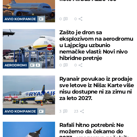
0
0
AVIO KOMPANIJE
Zašto je dron sa
eksplozivom na aerodromu
u Lajpcigu uzbunio
nemačke vlasti: Novi nivo
hibridne pretnje
0
0
AERODROMI
Ryanair povukao iz prodaje
sve letove iz Niša: Karte više
nisu dostupne ni za zimu ni
za leto 2027.
3
23
AVIO KOMPANIJE
Rafali hitno potrebni: Ne
možemo da čekamo do