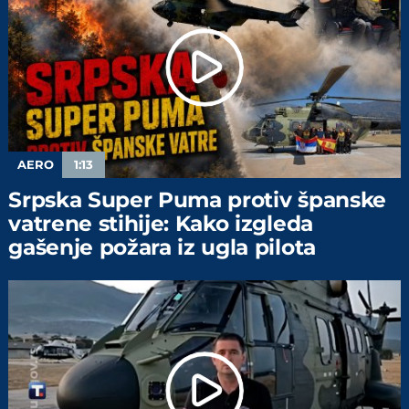
AERO
1:13
Srpska Super Puma protiv španske
vatrene stihije: Kako izgleda
gašenje požara iz ugla pilota