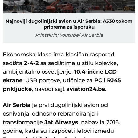
Najnoviji dugolinijski avion u Air Serbia: A330 tokom
priprema za isporuku
Printskrin; Youtube/ Air Serbia
Ekonomska klasa ima klasičan raspored
sedišta
2-4-2
sa sedištima u stilu kolevke,
ambijentalno osvetljenje,
10.4-inčne LCD
ekrane
, USB portove, utičnice za
PC
i
RJ45
priključke
, navodi sajt
aviation24.be
.
Air Serbia
je prvi dugolinijski avion od
osnivanja, odnosno rebrandiranja i
transformacije
Jat Airways
, nabavila 2016.
godine, kada su i započeti letovi između