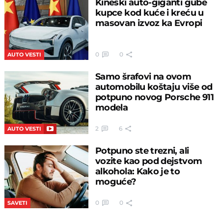
Kineski auto-giganti gube
kupce kod kuće i kreću u
masovan izvoz ka Evropi
0
0
AUTO VESTI
Samo šrafovi na ovom
automobilu koštaju više od
potpuno novog Porsche 911
modela
2
6
AUTO VESTI
Potpuno ste trezni, ali
vozite kao pod dejstvom
alkohola: Kako je to
moguće?
0
0
SAVETI