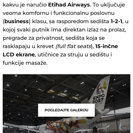
kakvu je naručio
Etihad Airways
. To uključuje
veoma komfornu i funkcionalnu poslovnu
(
business
) klasu, sa rasporedom sedišta
1-2-1
, u
kojoj svaki putnik ima direktan izlaz na prolaz,
pregrade za privatnost, sedišta koja se
rasklapaju u krevet
(full flat seats
),
15-inčne
LCD ekrane
, utičnice za struju u sedištu i
funkcije masaže.
POGLEDAJTE GALERIJU