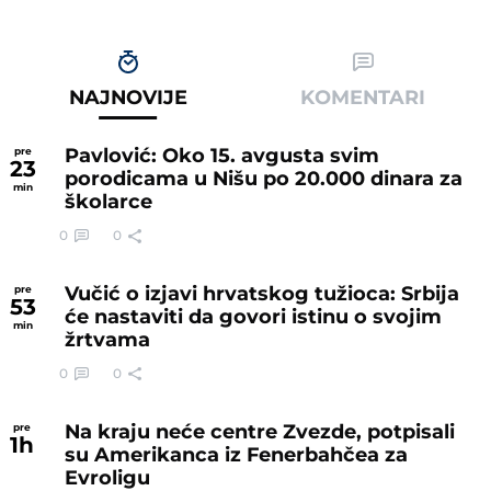
NAJNOVIJE
KOMENTARI
Pavlović: Oko 15. avgusta svim
pre
23
porodicama u Nišu po 20.000 dinara za
min
školarce
0
0
Vučić o izjavi hrvatskog tužioca: Srbija
pre
53
će nastaviti da govori istinu o svojim
min
žrtvama
0
0
Na kraju neće centre Zvezde, potpisali
pre
1
h
su Amerikanca iz Fenerbahčea za
Evroligu