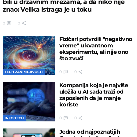
bili u državnim mrežama, a da niko nije
znao: Velika istraga je u toku
0
0
Fizičari potvrdili "negativno
vreme" u kvantnom
eksperimentu, ali nije ono
što zvuči
0
0
TECH ZANIMLJIVOSTI
Kompanija koja je najviše
uložila u AI sada traži od
zaposlenih da je manje
koriste
0
0
INFO TECH
Jedna od najpoznatijih