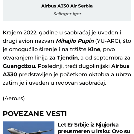
Airbus A330 Air Serbia
Salinger Igor
Krajem 2022. godine u saobraćaj je uveden i
drugi avion nazvan
Mihajlo Pupin
(YU-ARC), što
je omogućilo širenje i na tržište
Kine
, prvo
otvaranjem linija za
Tjenđin
, a od septembra za
Guangdžou
. Poslednji, treći dugolinijski
Airbus
A330
predstavljen je početkom oktobra a ubrzo
zatim je i uveden u redovan saobraćaj.
(Aero.rs)
POVEZANE VESTI
Let Er Srbije iz Njujorka
preusmeren u Irsku: Ovo su