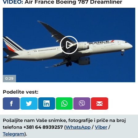
VIDEO:
Air France Boeing 787 Dreamliner
Play
Video
0:29
Podelite vest:
Pošaljite nam Vaše snimke, fotografije i priče na broj
telefona
+381 64 8939257
(
WhatsApp
/
Viber
/
Telegram
).