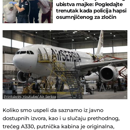
ubistva majke: Pogledajte
trenutak kada policija hapsi
osumnjičenog za zločin
Printskrin; Youtube/ Air Serbia
Koliko smo uspeli da saznamo iz javno
dostupnih izvora, kao i u slučaju prethodnog,
trećeg A330, putnička kabina je originalna,