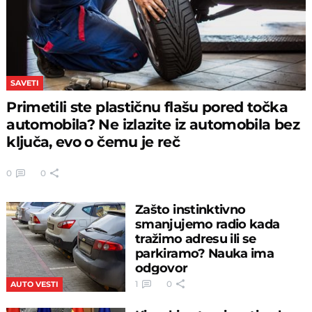
SAVETI
Primetili ste plastičnu flašu pored točka
automobila? Ne izlazite iz automobila bez
ključa, evo o čemu je reč
0
0
Zašto instinktivno
smanjujemo radio kada
tražimo adresu ili se
parkiramo? Nauka ima
odgovor
1
0
AUTO VESTI