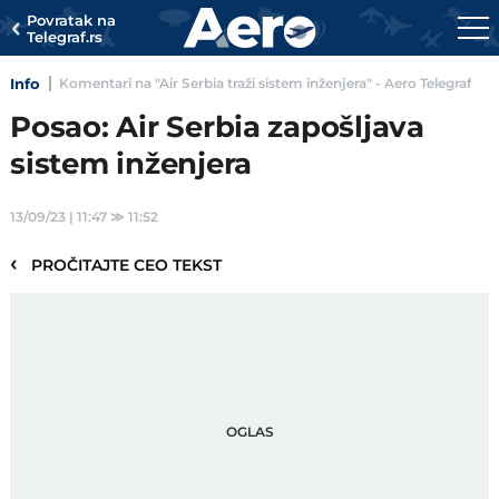
Povratak na
Telegraf.rs
Info
Komentari na "Air Serbia traži sistem inženjera" - Aero Telegraf
Posao: Air Serbia zapošljava
sistem inženjera
13/09/23 | 11:47
≫
11:52
‹
PROČITAJTE CEO TEKST