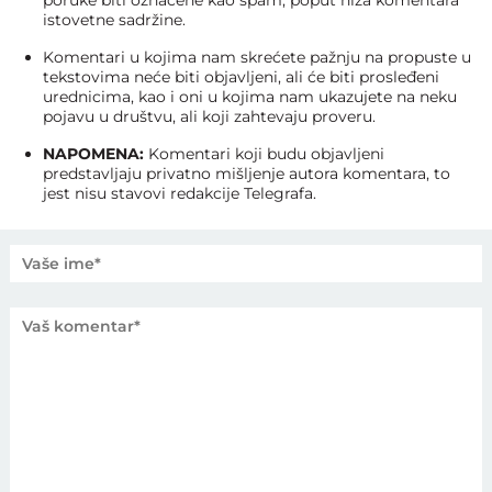
poruke biti označene kao spam, poput niza komentara
istovetne sadržine.
Komentari u kojima nam skrećete pažnju na propuste u
tekstovima neće biti objavljeni, ali će biti prosleđeni
urednicima, kao i oni u kojima nam ukazujete na neku
pojavu u društvu, ali koji zahtevaju proveru.
NAPOMENA:
Komentari koji budu objavljeni
predstavljaju privatno mišljenje autora komentara, to
jest nisu stavovi redakcije Telegrafa.