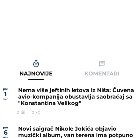
NAJNOVIJE
KOMENTARI
Nema više jeftinih letova iz Niša: Čuvena
pre
1
avio-kompanija obustavlja saobraćaj sa
min
"Konstantina Velikog"
0
0
Novi saigrač Nikole Jokića objavio
pre
6
muzički album, van terena ima potpuno
min