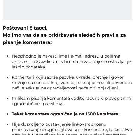
Poštovani čitaoci,
Molimo vas da se pridržavate sledećih pravila za
pisanje komentara:
Neophodno je navesti ime i e-mail adresu u poljima
označenim zvezdicom, s tim da je zabranjeno ostavljanje
lažnih podataka.
Komentari koji sadrže psovke, uvrede, pretnje i govor
mržnje na nacionalnoj, verskoj, rasnoj osnovi ili povodom
nečije seksualne opredeljenosti neće biti objavljeni.
Prilikom pisanja komentara vodite računa o pravopisnim
i gramatičkim pravilima.
Tekst komentara ograničen je na 1500 karaktera.
Nije dozvoljeno postavljanje linkova odnosno
promovisanje drugih sajtova kroz komentare, te će takve