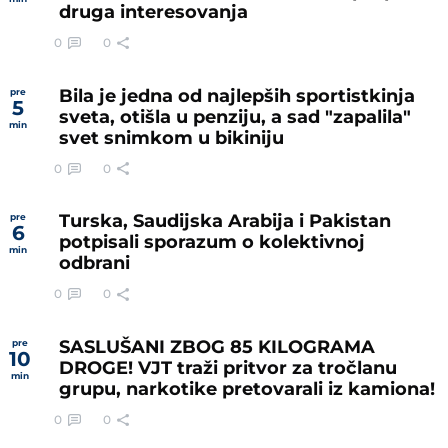
druga interesovanja
0
0
Bila je jedna od najlepših sportistkinja
pre
5
sveta, otišla u penziju, a sad "zapalila"
min
svet snimkom u bikiniju
0
0
Turska, Saudijska Arabija i Pakistan
pre
6
potpisali sporazum o kolektivnoj
min
odbrani
0
0
SASLUŠANI ZBOG 85 KILOGRAMA
pre
10
DROGE! VJT traži pritvor za tročlanu
min
grupu, narkotike pretovarali iz kamiona!
0
0