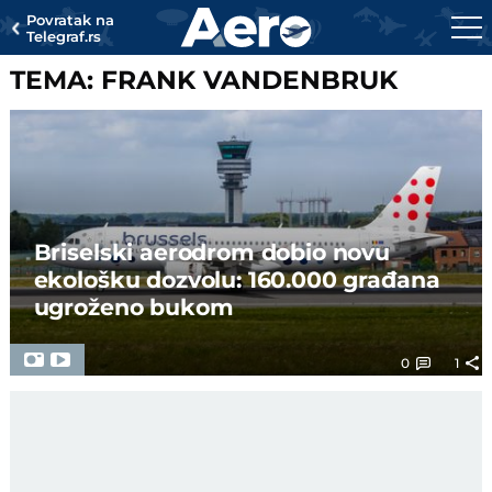
Povratak na
Telegraf.rs
TEMA: FRANK VANDENBRUK
Briselski aerodrom dobio novu
ekološku dozvolu: 160.000 građana
ugroženo bukom
0
1