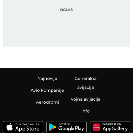
Najnovije
Generalna
avijacija
Avio kompanije
Vojna avijacija
Aerodromi
Info