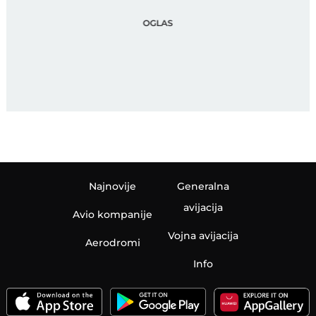
Najnovije
Generalna
avijacija
Avio kompanije
Vojna avijacija
Aerodromi
Info