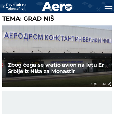
Povratak na
Telegraf.rs
TEMA: GRAD NIŠ
Zbog čega se vratio avion na letu Er
Srbije iz Niša za Monastir
1
49