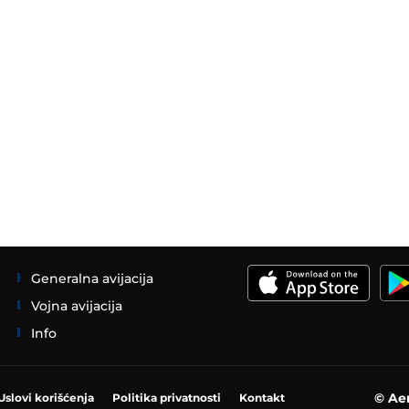
Generalna avijacija
Vojna avijacija
Info
© Aer
Uslovi korišćenja
Politika privatnosti
Kontakt