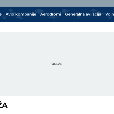
e
Avio kompanije
Aerodromi
Generalna avijacija
Vojn
ŽA