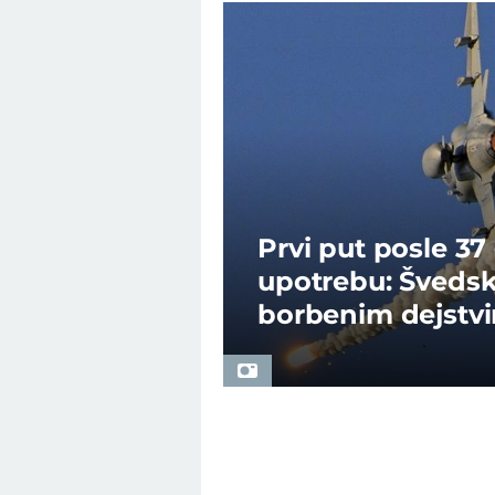
Prvi put posle 3
upotrebu: Švedsk
borbenim dejstv