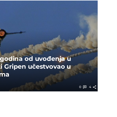
7 godina od uvođenja u
i Gripen učestvovao u
ima
0
4