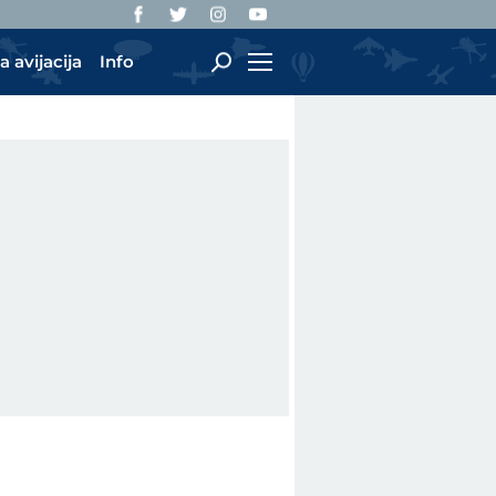
a avijacija
Info