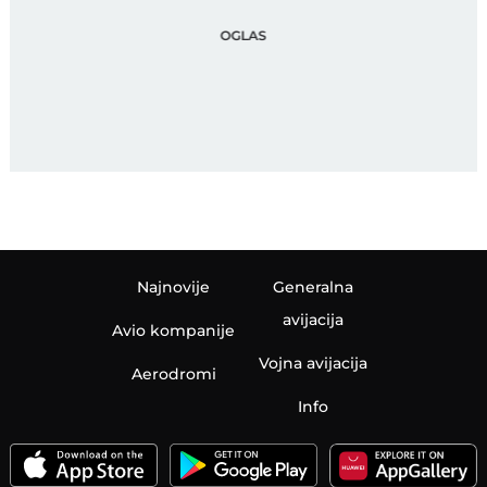
Najnovije
Generalna
avijacija
Avio kompanije
Vojna avijacija
Aerodromi
Info