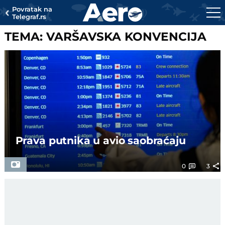
Povratak na
Telegraf.rs
TEMA: VARŠAVSKA KONVENCIJA
Prava putnika u avio saobraćaju
0
3