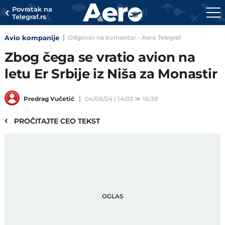
Povratak na
Telegraf.rs
Avio kompanije
Odgovor na komentar - Aero Telegraf
Zbog čega se vratio avion na
letu Er Srbije iz Niša za Monastir
Predrag Vučetić
04/08/24 | 14:02
≫
16:38
‹
PROČITAJTE CEO TEKST