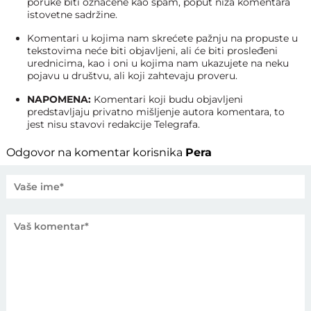
poruke biti označene kao spam, poput niza komentara
istovetne sadržine.
Komentari u kojima nam skrećete pažnju na propuste u
tekstovima neće biti objavljeni, ali će biti prosleđeni
urednicima, kao i oni u kojima nam ukazujete na neku
pojavu u društvu, ali koji zahtevaju proveru.
NAPOMENA:
Komentari koji budu objavljeni
predstavljaju privatno mišljenje autora komentara, to
jest nisu stavovi redakcije Telegrafa.
Odgovor na komentar korisnika
Pera