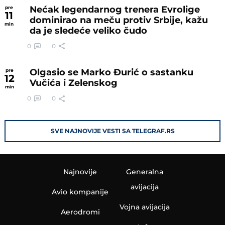
Nećak legendarnog trenera Evrolige
pre
11
dominirao na meču protiv Srbije, kažu
min
da je sledeće veliko čudo
0
0
Olgasio se Marko Đurić o sastanku
pre
12
Vučića i Zelenskog
min
0
0
SVE NAJNOVIJE VESTI SA TELEGRAF.RS
Najnovije
Generalna
avijacija
Avio kompanije
Vojna avijacija
Aerodromi