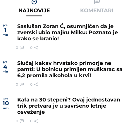
NAJNOVIJE
KOMENTARI
Saslušan Zoran Ć, osumnjičen da je
pre
1
zverski ubio majku Milku: Poznato je
min
kako se branio!
0
0
Slučaj kakav hrvatsko primorje ne
pre
4
pamti: U bolnicu primljen muškarac sa
min
6,2 promila alkohola u krvi!
0
0
Kafa na 30 stepeni? Ovaj jednostavan
pre
10
trik pretvara je u savršeno letnje
min
osveženje
0
0