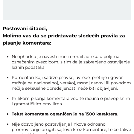
Poštovani čitaoci,
Molimo vas da se pridržavate sledećih pravila za
pisanje komentara:
Neophodno je navesti ime i e-mail adresu u poljima
označenim zvezdicom, s tim da je zabranjeno ostavljanje
lažnih podataka.
Komentari koji sadrže psovke, uvrede, pretnje i govor
mržnje na nacionalnoj, verskoj, rasnoj osnovi ili povodom
nečije seksualne opredeljenosti neće biti objavljeni.
Prilikom pisanja komentara vodite računa o pravopisnim
i gramatičkim pravilima.
Tekst komentara ograničen je na 1500 karaktera.
Nije dozvoljeno postavljanje linkova odnosno
promovisanje drugih sajtova kroz komentare, te će takve