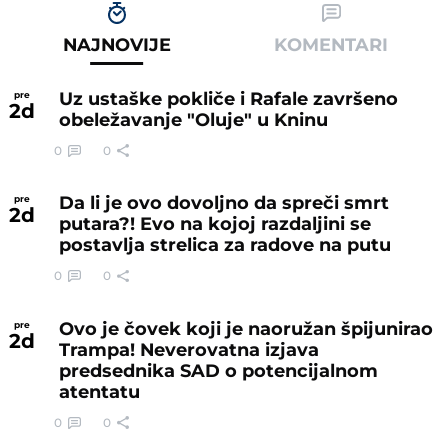
NAJNOVIJE
KOMENTARI
Uz ustaške pokliče i Rafale završeno
pre
2
d
obeležavanje "Oluje" u Kninu
0
0
Da li je ovo dovoljno da spreči smrt
pre
2
d
putara?! Evo na kojoj razdaljini se
postavlja strelica za radove na putu
0
0
Ovo je čovek koji je naoružan špijunirao
pre
2
d
Trampa! Neverovatna izjava
predsednika SAD o potencijalnom
atentatu
0
0