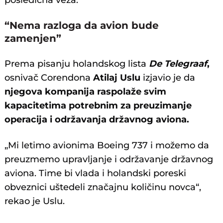
“Nema razloga da avion bude
zamenjen”
Prema pisanju holandskog lista
De Telegraaf
,
osnivač Corendona
Atilaj Uslu
izjavio je da
njegova kompanija raspolaže svim
kapacitetima potrebnim za preuzimanje
operacija i održavanja državnog aviona.
„Mi letimo avionima Boeing 737 i možemo da
preuzmemo upravljanje i održavanje državnog
aviona. Time bi vlada i holandski poreski
obveznici uštedeli značajnu količinu novca“,
rekao je Uslu.