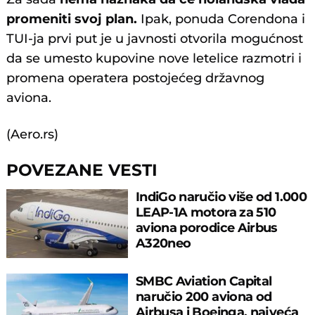
promeniti svoj plan.
Ipak, ponuda Corendona i
TUI-ja prvi put je u javnosti otvorila mogućnost
da se umesto kupovine nove letelice razmotri i
promena operatera postojećeg državnog
aviona.
(Aero.rs)
POVEZANE VESTI
IndiGo naručio više od 1.000
LEAP-1A motora za 510
aviona porodice Airbus
A320neo
SMBC Aviation Capital
naručio 200 aviona od
Airbusa i Boeinga, najveća