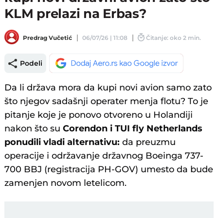
KLM prelazi na Erbas?
Predrag Vučetić
06/07/26 | 11:08
Čitanje: oko 2 min.
Podeli
Da li država mora da kupi novi avion samo zato
što njegov sadašnji operater menja flotu? To je
pitanje koje je ponovo otvoreno u Holandiji
nakon što su
Corendon i TUI fly Netherlands
ponudili vladi alternativu:
da preuzmu
operacije i održavanje državnog Boeinga 737-
700 BBJ (registracija PH-GOV) umesto da bude
zamenjen novom letelicom.