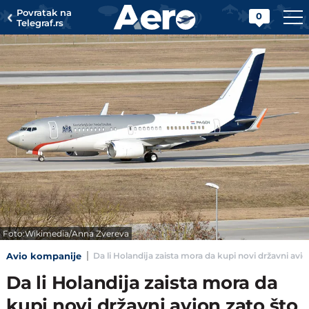
Povratak na
0
Telegraf.rs
Foto:Wikimedia/Anna Zvereva
Avio kompanije
Da li Holandija zaista mora da kupi novi državni avio
Da li Holandija zaista mora da
kupi novi državni avion zato što