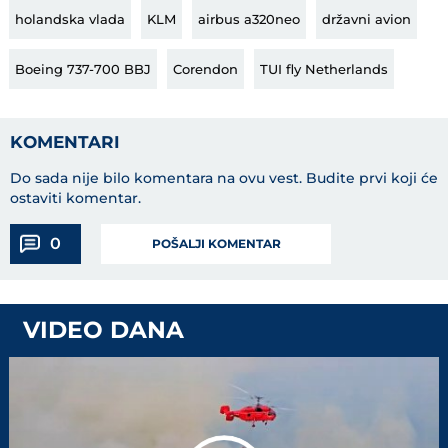
holandska vlada
KLM
airbus a320neo
državni avion
Boeing 737-700 BBJ
Corendon
TUI fly Netherlands
KOMENTARI
Do sada nije bilo komentara na ovu vest.
Budite prvi koji će
ostaviti komentar.
0
POŠALJI KOMENTAR
VIDEO DANA