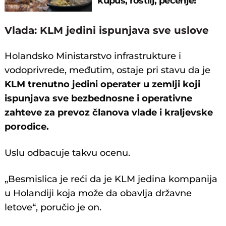
kupus, roštilj, pečenje!
Vlada: KLM jedini ispunjava sve uslove
Holandsko Ministarstvo infrastrukture i
vodoprivrede, međutim, ostaje pri stavu da je
KLM trenutno jedini operater u zemlji koji
ispunjava sve bezbednosne i operativne
zahteve za prevoz članova vlade i kraljevske
porodice.
Uslu odbacuje takvu ocenu.
„Besmislica je reći da je KLM jedina kompanija
u Holandiji koja može da obavlja državne
letove“, poručio je on.