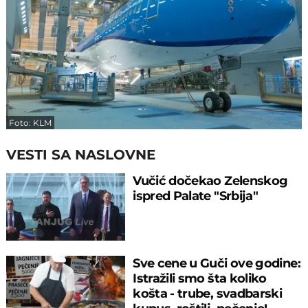
Foto: KLM
VESTI SA NASLOVNE
Vučić dočekao Zelenskog
ispred Palate "Srbija"
Sve cene u Guči ove godine:
Istražili smo šta koliko
košta - trube, svadbarski