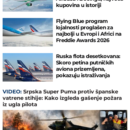
kupovina u istoriji
kompanije
Flying Blue program
lojalnosti proglašen za
najbolji u Evropi i Africi na
Freddie Awards 2026
takmičenju
Ruska flota desetkovana:
Skoro petina putničkih
aviona prizemljena,
pokazuju istraživanja
VIDEO:
Srpska Super Puma protiv španske
vatrene stihije: Kako izgleda gašenje požara
iz ugla pilota