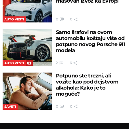
masovan izvoz ka Evropi
0
0
AUTO VESTI
Samo šrafovi na ovom
automobilu koštaju više od
potpuno novog Porsche 911
modela
2
6
AUTO VESTI
Potpuno ste trezni, ali
vozite kao pod dejstvom
alkohola: Kako je to
moguće?
0
0
SAVETI