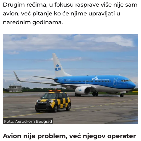
Drugim rečima, u fokusu rasprave više nije sam
avion, već pitanje ko će njime upravljati u
narednim godinama.
Foto: Aerodrom Beograd
Avion nije problem, već njegov operater