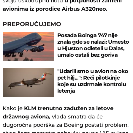
svoju uskotrupnu flotu
u potpunosti zameni
avionima iz porodice Airbus A320neo.
PREPORUČUJEMO
Posada Boinga 747 nije
znala gde se nalazi: Umesto
u Hjuston odleteli u Dalas,
umalo ostali bez goriva
"Udarili smo u avion na oko
pet hilj...": Reči pilotkinje
koje su uzdrmale kontrolu
letenja
Kako je
KLM trenutno zadužen za letove
državnog aviona,
vlada smatra da će
dugoročna podrška za Boeing postati problem,