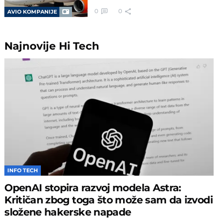
0
0
AVIO KOMPANIJE
Najnovije
Hi Tech
INFO TECH
OpenAI stopira razvoj modela Astra:
Kritičan zbog toga što može sam da izvodi
složene hakerske napade