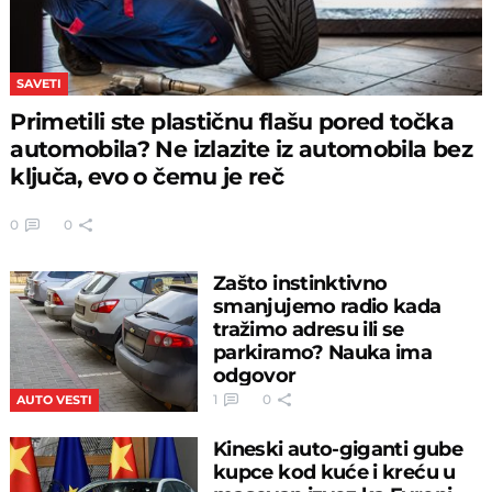
SAVETI
Primetili ste plastičnu flašu pored točka
automobila? Ne izlazite iz automobila bez
ključa, evo o čemu je reč
0
0
Zašto instinktivno
smanjujemo radio kada
tražimo adresu ili se
parkiramo? Nauka ima
odgovor
1
0
AUTO VESTI
Kineski auto-giganti gube
kupce kod kuće i kreću u