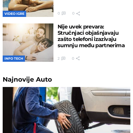
0
0
VIDEO IGRE
Nije uvek prevara:
Stručnjaci objašnjavaju
zašto telefoni izazivaju
sumnju među partnerima
2
0
INFO TECH
Najnovije
Auto