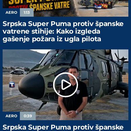
AERO
1:13
Srpska Super Puma protiv španske
vatrene stihije: Kako izgleda
gašenje požara iz ugla pilota
AERO
0:39
Srpska Super Puma protiv španske