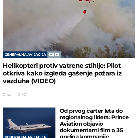
GENERALNA AVIJACIJA
Helikopteri protiv vatrene stihije: Pilot
otkriva kako izgleda gašenje požara iz
vazduha (VIDEO)
0
0
Od prvog čarter leta do
regionalnog lidera: Prince
Aviation objavio
dokumentarni film o 35
godina kompanije
GENERALNA AVIJACIJA