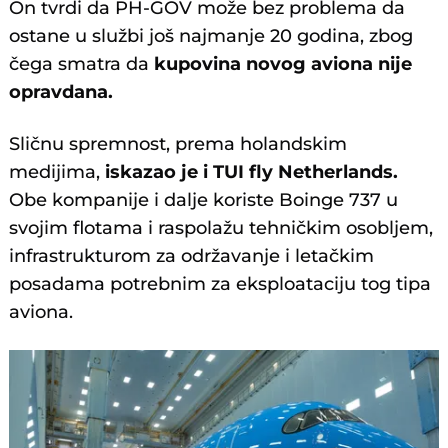
On tvrdi da PH-GOV može bez problema da
ostane u službi još najmanje 20 godina, zbog
čega smatra da
kupovina novog aviona nije
opravdana.
Sličnu spremnost, prema holandskim
medijima,
iskazao je i TUI fly Netherlands.
Obe kompanije i dalje koriste Boinge 737 u
svojim flotama i raspolažu tehničkim osobljem,
infrastrukturom za održavanje i letačkim
posadama potrebnim za eksploataciju tog tipa
aviona.