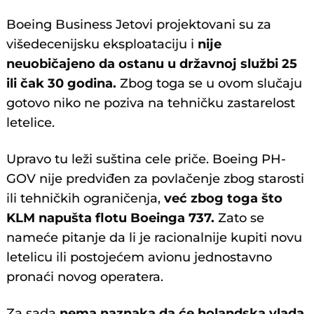
Boeing Business Jetovi projektovani su za
višedecenijsku eksploataciju i
nije
neuobičajeno da ostanu u državnoj službi 25
ili čak 30 godina.
Zbog toga se u ovom slučaju
gotovo niko ne poziva na tehničku zastarelost
letelice.
Upravo tu leži suština cele priče. Boeing PH-
GOV nije predviđen za povlačenje zbog starosti
ili tehničkih ograničenja,
već zbog toga što
KLM napušta flotu Boeinga 737.
Zato se
nameće pitanje da li je racionalnije kupiti novu
letelicu ili postojećem avionu jednostavno
pronaći novog operatera.
Za sada
nema naznaka da će holandska vlada