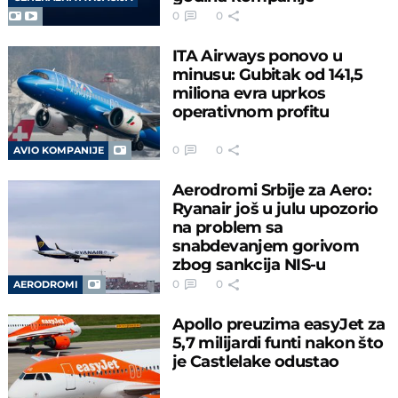
0
0
ITA Airways ponovo u
minusu: Gubitak od 141,5
miliona evra uprkos
operativnom profitu
0
0
AVIO KOMPANIJE
Aerodromi Srbije za Aero:
Ryanair još u julu upozorio
na problem sa
snabdevanjem gorivom
zbog sankcija NIS-u
0
0
AERODROMI
Apollo preuzima easyJet za
5,7 milijardi funti nakon što
je Castlelake odustao