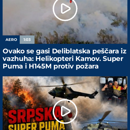
AERO
1:03
Ovako se gasi Deliblatska peščara iz
vazhuha: Helikopteri Kamov. Super
Puma i H145M protiv požara