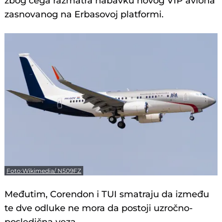
zbog čega razmatra nabavku novog VIP aviona
zasnovanog na Erbasovoj platformi.
Foto:Wikimedia/ N509FZ
Međutim, Corendon i TUI smatraju da između
te dve odluke ne mora da postoji uzročno-
posledična veza.