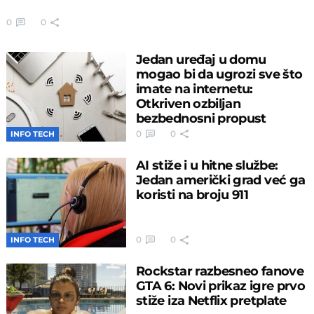
0
0
Jedan uređaj u domu
mogao bi da ugrozi sve što
imate na internetu:
Otkriven ozbiljan
bezbednosni propust
0
0
INFO TECH
AI stiže i u hitne službe:
Jedan američki grad već ga
koristi na broju 911
0
0
INFO TECH
Rockstar razbesneo fanove
GTA 6: Novi prikaz igre prvo
stiže iza Netflix pretplate