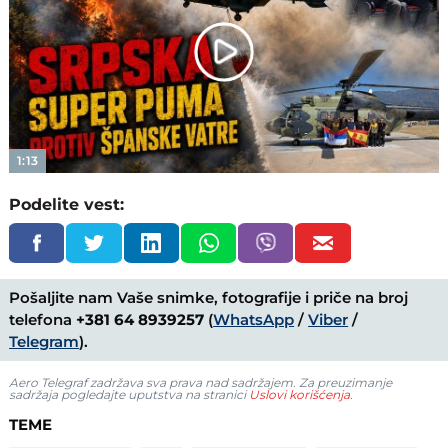
Play
Video
1:13
Podelite vest:
Pošaljite nam Vaše snimke, fotografije i priče na broj
telefona
+381 64 8939257
(
WhatsApp
/
Viber
/
Telegram
).
Aero Telegraf zadržava sva prava nad sadržajem. Za preuzimanje
sadržaja pogledajte uputstva na stranici
Uslovi korišćenja
.
TEME