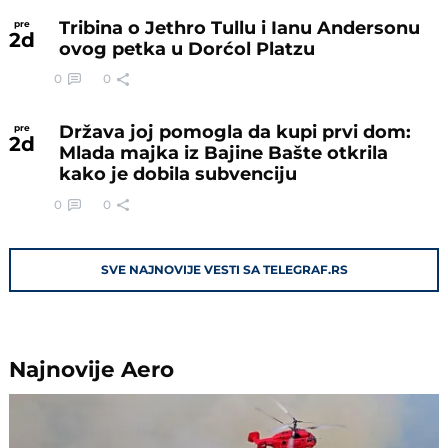
Tribina o Jethro Tullu i Ianu Andersonu
pre
2
d
ovog petka u Dorćol Platzu
0
0
Država joj pomogla da kupi prvi dom:
pre
2
d
Mlada majka iz Bajine Bašte otkrila
kako je dobila subvenciju
0
0
SVE NAJNOVIJE VESTI SA TELEGRAF.RS
Najnovije
Aero