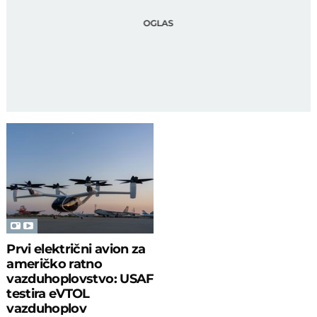
Prvi električni avion za
američko ratno
vazduhoplovstvo: USAF
testira eVTOL
vazduhoplov