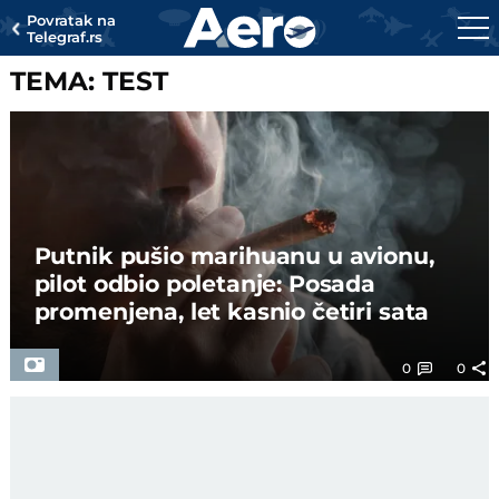
Povratak na
Telegraf.rs
TEMA: TEST
Putnik pušio marihuanu u avionu,
pilot odbio poletanje: Posada
promenjena, let kasnio četiri sata
0
0