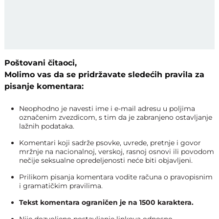
Poštovani čitaoci,
Molimo vas da se pridržavate sledećih pravila za
pisanje komentara:
Neophodno je navesti ime i e-mail adresu u poljima
označenim zvezdicom, s tim da je zabranjeno ostavljanje
lažnih podataka.
Komentari koji sadrže psovke, uvrede, pretnje i govor
mržnje na nacionalnoj, verskoj, rasnoj osnovi ili povodom
nečije seksualne opredeljenosti neće biti objavljeni.
Prilikom pisanja komentara vodite računa o pravopisnim
i gramatičkim pravilima.
Tekst komentara ograničen je na 1500 karaktera.