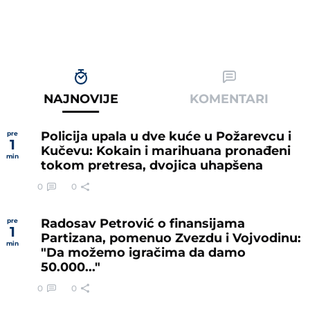
NAJNOVIJE
KOMENTARI
Policija upala u dve kuće u Požarevcu i
pre
1
Kučevu: Kokain i marihuana pronađeni
min
tokom pretresa, dvojica uhapšena
0
0
Radosav Petrović o finansijama
pre
1
Partizana, pomenuo Zvezdu i Vojvodinu:
min
"Da možemo igračima da damo
50.000..."
0
0