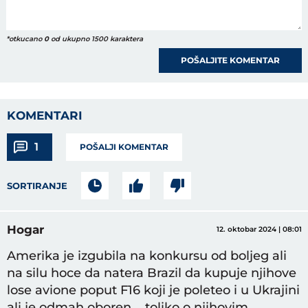
*otkucano
0
od ukupno 1500 karaktera
POŠALJITE KOMENTAR
KOMENTARI
1
POŠALJI KOMENTAR
SORTIRANJE
Hogar
12. oktobar 2024 | 08:01
Amerika je izgubila na konkursu od boljeg ali
na silu hoce da natera Brazil da kupuje njihove
lose avione poput F16 koji je poleteo i u Ukrajini
ali je odmah oboren.....toliko o njihovim