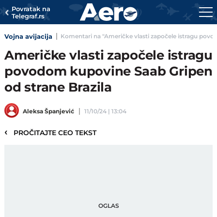
Povratak na
Telegraf.rs
Vojna avijacija
Komentari na "Američke vlasti započele istragu povod
Američke vlasti započele istragu
povodom kupovine Saab Gripen
od strane Brazila
Aleksa Španjević
11/10/24 | 13:04
‹
PROČITAJTE CEO TEKST