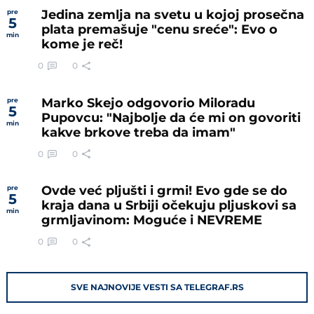
Jedina zemlja na svetu u kojoj prosečna
pre
5
plata premašuje "cenu sreće": Evo o
min
kome je reč!
0
0
Marko Skejo odgovorio Miloradu
pre
5
Pupovcu: "Najbolje da će mi on govoriti
min
kakve brkove treba da imam"
0
0
Ovde već pljušti i grmi! Evo gde se do
pre
5
kraja dana u Srbiji očekuju pljuskovi sa
min
grmljavinom: Moguće i NEVREME
0
0
SVE NAJNOVIJE VESTI SA TELEGRAF.RS