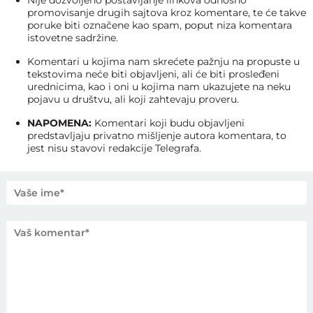
Nije dozvoljeno postavljanje linkova odnosno
promovisanje drugih sajtova kroz komentare, te će takve
poruke biti označene kao spam, poput niza komentara
istovetne sadržine.
Komentari u kojima nam skrećete pažnju na propuste u
tekstovima neće biti objavljeni, ali će biti prosleđeni
urednicima, kao i oni u kojima nam ukazujete na neku
pojavu u društvu, ali koji zahtevaju proveru.
NAPOMENA:
Komentari koji budu objavljeni
predstavljaju privatno mišljenje autora komentara, to
jest nisu stavovi redakcije Telegrafa.