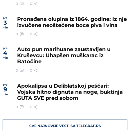
0
0
Pronađena olupina iz 1864. godine: Iz nje
pre
3
izvučene neoštećene boce piva i vina
min
0
0
Auto pun marihuane zaustavljen u
pre
4
Kruševcu: Uhapšen muškarac iz
min
Batočine
0
0
Apokalipsa u Deliblatskoj peščari:
pre
9
Vojska hitno dignuta na noge, buktinja
min
GUTA SVE pred sobom
0
0
SVE NAJNOVIJE VESTI SA TELEGRAF.RS