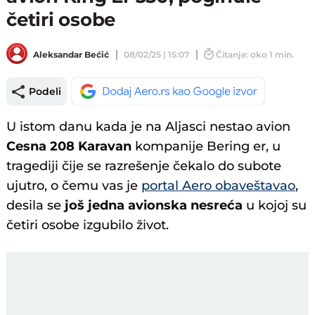
četiri osobe
Aleksandar Bećić
08/02/25 | 15:07
Čitanje: oko 1 min.
Podeli
U istom danu kada je na Aljasci nestao avion
Cesna 208 Karavan
kompanije Bering er, u
tragediji čije se razrešenje čekalo do subote
ujutro, o čemu vas je
portal Aero obaveštavao
,
desila se
još jedna avionska nesreća
u kojoj su
četiri osobe izgubilo život.