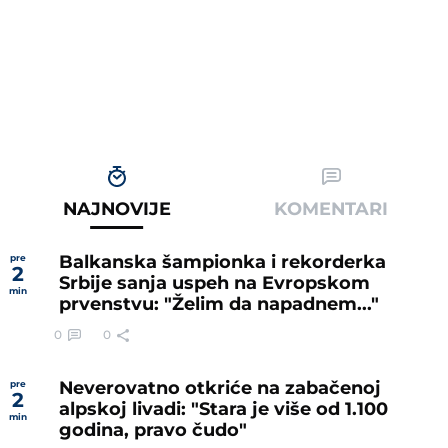
NAJNOVIJE
KOMENTARI
Balkanska šampionka i rekorderka
pre
2
Srbije sanja uspeh na Evropskom
min
prvenstvu: "Želim da napadnem..."
0
0
Neverovatno otkriće na zabačenoj
pre
2
alpskoj livadi: "Stara je više od 1.100
min
godina, pravo čudo"