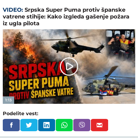
VIDEO:
Srpska Super Puma protiv španske
vatrene stihije: Kako izgleda gašenje požara
iz ugla pilota
Play
Video
1:13
Podelite vest: