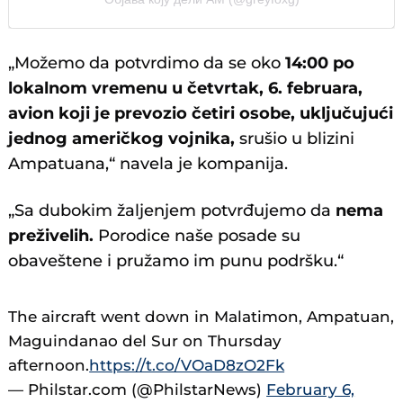
„Možemo da potvrdimo da se oko
14:00 po
lokalnom vremenu u četvrtak, 6. februara,
avion koji je prevozio četiri osobe, uključujući
jednog američkog vojnika,
srušio u blizini
Ampatuana,“ navela je kompanija.
„Sa dubokim žaljenjem potvrđujemo da
nema
preživelih.
Porodice naše posade su
obaveštene i pružamo im punu podršku.“
The aircraft went down in Malatimon, Ampatuan,
Maguindanao del Sur on Thursday
afternoon.
https://t.co/VOaD8zO2Fk
— Philstar.com (@PhilstarNews)
February 6,