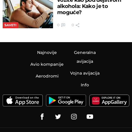
alkohola: Kako je to
moguće?
0
0
SAVETI
Najnovije
Generalna
avijacija
Avio kompanije
Vojna avijacija
Aerodromi
Info