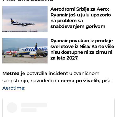
Aerodromi Srbije za Aero:
Ryanair još u julu upozorio
na problem sa
snabdevanjem gorivom
zbog sankcija NIS-u
Ryanair povukao iz prodaje
sve letove iz Niša: Karte više
nisu dostupne ni za zimu ni
za leto 2027.
Metrea
je potvrdila incident u zvaničnom
saopštenju, navodeći da
nema preživelih,
piše
Aerotime
: