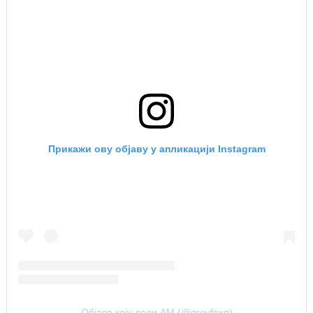
Прикажи ову објаву у апликацији Instagram
Објава коју дели AM (@greyfoxg)