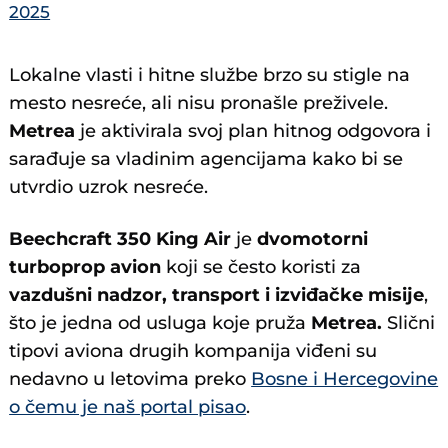
2025
Lokalne vlasti i hitne službe brzo su stigle na
mesto nesreće, ali nisu pronašle preživele.
Metrea
je aktivirala svoj plan hitnog odgovora i
sarađuje sa vladinim agencijama kako bi se
utvrdio uzrok nesreće.
Beechcraft 350 King Air
je
dvomotorni
turboprop avion
koji se često koristi za
vazdušni nadzor, transport i izviđačke misije
,
što je jedna od usluga koje pruža
Metrea.
Slični
tipovi aviona drugih kompanija viđeni su
nedavno u letovima preko
Bosne i Hercegovine
o čemu je naš portal pisao
.