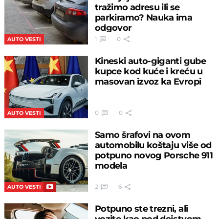
tražimo adresu ili se
parkiramo? Nauka ima
odgovor
1
0
AUTO VESTI
Kineski auto-giganti gube
kupce kod kuće i kreću u
masovan izvoz ka Evropi
0
0
AUTO VESTI
Samo šrafovi na ovom
automobilu koštaju više od
potpuno novog Porsche 911
modela
2
6
AUTO VESTI
Potpuno ste trezni, ali
vozite kao pod dejstvom