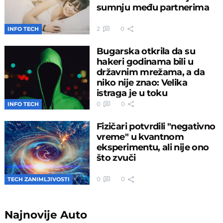
sumnju među partnerima
2
0
INFO TECH
Bugarska otkrila da su
hakeri godinama bili u
državnim mrežama, a da
niko nije znao: Velika
istraga je u toku
0
0
INFO TECH
Fizičari potvrdili "negativno
vreme" u kvantnom
eksperimentu, ali nije ono
što zvuči
0
0
TECH ZANIMLJIVOSTI
Najnovije
Auto