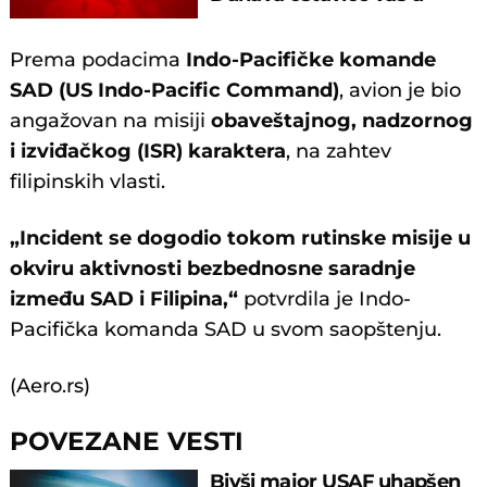
šoku!
Prema podacima
Indo-Pacifičke komande
SAD (US Indo-Pacific Command)
, avion je bio
angažovan na misiji
obaveštajnog, nadzornog
i izviđačkog (ISR) karaktera
, na zahtev
filipinskih vlasti.
„Incident se dogodio tokom rutinske misije u
okviru aktivnosti bezbednosne saradnje
između SAD i Filipina,“
potvrdila je Indo-
Pacifička komanda SAD u svom saopštenju.
(Aero.rs)
POVEZANE VESTI
Bivši major USAF uhapšen