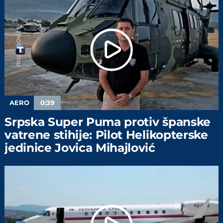
AERO
0:39
Srpska Super Puma protiv španske
vatrene stihije: Pilot Helikopterske
jedinice Jovica Mihajlović