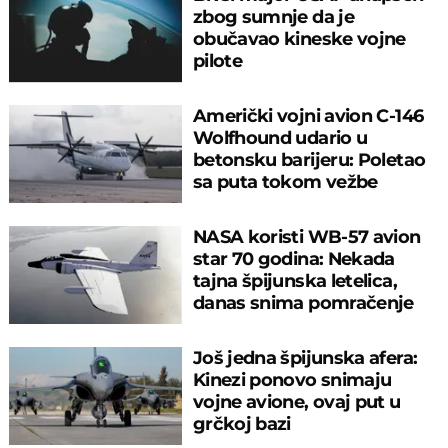
zbog sumnje da je
obučavao kineske vojne
pilote
Američki vojni avion C-146
Wolfhound udario u
betonsku barijeru: Poletao
sa puta tokom vežbe
NASA koristi WB-57 avion
star 70 godina: Nekada
tajna špijunska letelica,
danas snima pomračenje
Sunca
Još jedna špijunska afera:
Kinezi ponovo snimaju
vojne avione, ovaj put u
grčkoj bazi