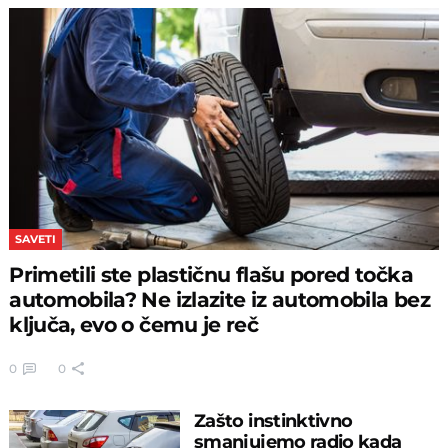
SAVETI
Primetili ste plastičnu flašu pored točka
automobila? Ne izlazite iz automobila bez
ključa, evo o čemu je reč
0
0
Zašto instinktivno
smanjujemo radio kada