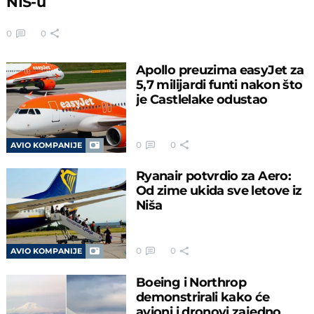
NIS-u
0
0
Apollo preuzima easyJet za
5,7 milijardi funti nakon što
je Castlelake odustao
0
0
AVIO KOMPANIJE
Ryanair potvrdio za Aero:
Od zime ukida sve letove iz
Niša
0
0
AVIO KOMPANIJE
Boeing i Northrop
demonstrirali kako će
avioni i dronovi zajedno