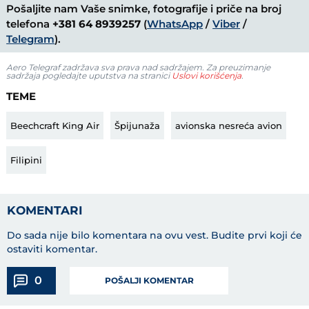
Pošaljite nam Vaše snimke, fotografije i priče na broj
telefona
+381 64 8939257
(
WhatsApp
/
Viber
/
Telegram
).
Aero Telegraf zadržava sva prava nad sadržajem. Za preuzimanje
sadržaja pogledajte uputstva na stranici
Uslovi korišćenja
.
TEME
Beechcraft King Air
Špijunaža
avionska nesreća avion
Filipini
KOMENTARI
Do sada nije bilo komentara na ovu vest.
Budite prvi koji će
ostaviti komentar.
0
POŠALJI KOMENTAR