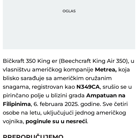
Bičkraft 350 King er (Beechcraft King Air 350), u
vlasništvu američkog kompanije
Metrea,
koja
blisko sarađuje sa američkim oružanim
snagama, registrovan kao
N349CA
, srušio se u
pirinčano polje u blizini grada
Ampatuan na
Filipinima
, 6. februara 2025. godine. Sve četiri
osobe na letu, uključujući jednog američkog
vojnika,
poginule su u nesreći
.
PREPORUČUJEMO