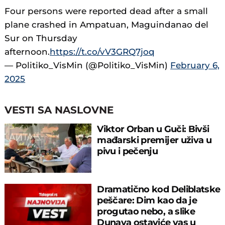
Four persons were reported dead after a small
plane crashed in Ampatuan, Maguindanao del
Sur on Thursday
afternoon.
https://t.co/vV3GRQ7joq
— Politiko_VisMin (@Politiko_VisMin)
February 6,
2025
VESTI SA NASLOVNE
Viktor Orban u Guči: Bivši
mađarski premijer uživa u
pivu i pečenju
Dramatično kod Deliblatske
peščare: Dim kao da je
progutao nebo, a slike
Dunava ostaviće vas u