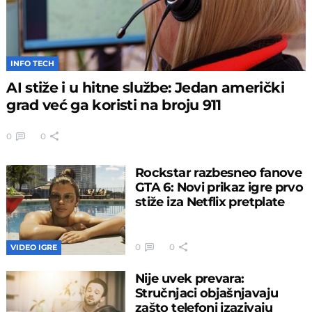
INFO TECH
AI stiže i u hitne službe: Jedan američki
grad već ga koristi na broju 911
0
0
Rockstar razbesneo fanove
GTA 6: Novi prikaz igre prvo
stiže iza Netflix pretplate
0
0
VIDEO IGRE
Nije uvek prevara:
Stručnjaci objašnjavaju
zašto telefoni izazivaju