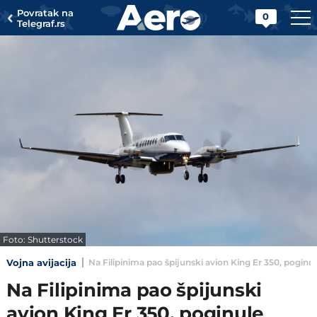
Povratak na
0
Telegraf.rs
Foto: Shutterstock
Vojna avijacija
Na Filipinima pao špijunski avion King Er 350, poginule
Na Filipinima pao špijunski
avion King Er 350, poginule