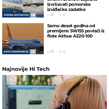
izvršavati pomorske
izviđačke zadatke
0
0
VOJNA AVIJACIJA
Samo deset godina od
premijere: SWISS povlači iz
flote Airbus A220-100
0
0
AVIO KOMPANIJE
Najnovije
Hi Tech