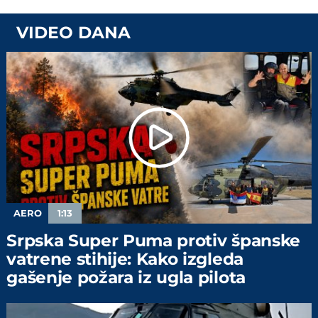
VIDEO DANA
AERO
1:13
Srpska Super Puma protiv španske
vatrene stihije: Kako izgleda
gašenje požara iz ugla pilota