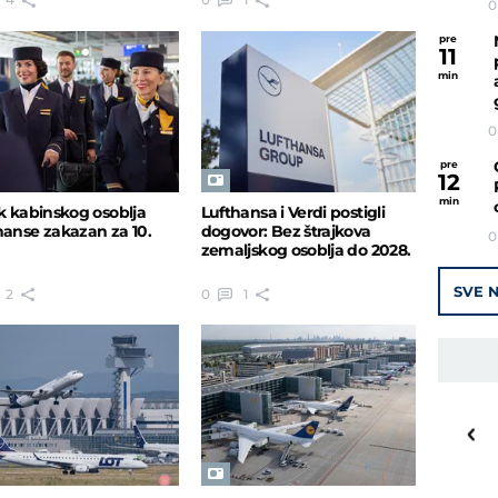
0
pre
11
min
0
pre
12
min
jk kabinskog osoblja
Lufthansa i Verdi postigli
hanse zakazan za 10.
dogovor: Bez štrajkova
0
zemaljskog osoblja do 2028.
SVE N
2
0
1
25
o
C
Priština