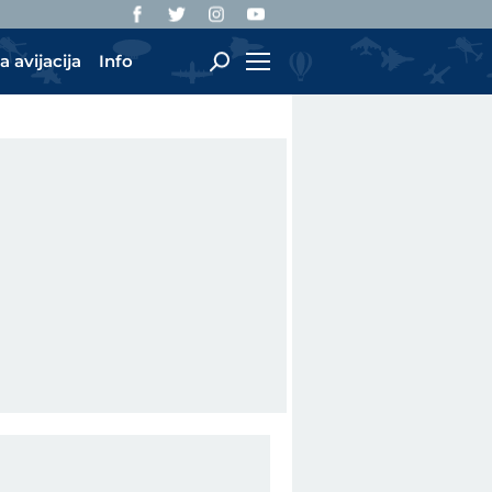
a avijacija
Info