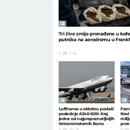
Tri žive zmije pronađene u kof
putnika na aerodromu u Frankf
0
1
Lufthansa u oktobru povlači
Fran
poslednje A340-600: Kraj
Novi
jedne od najprepoznatljivijih
mili
četvoromotornih ikona
prve
0
10
0