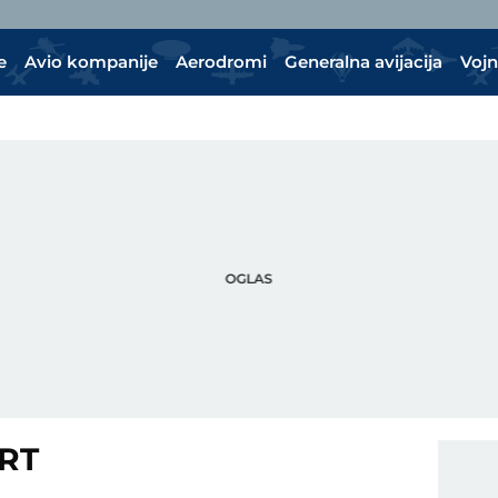
e
Avio kompanije
Aerodromi
Generalna avijacija
Vojn
RT