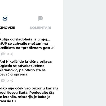
JNOVIJE
KOMENTARI
Kutija od sladoleda, a u njoj...
MUP se zahvalio meštanima
Deliblata na "predivnom gestu"
0
Ani Nikolić ide krivična prijava:
Oglasio se advokat Jelene
Radanović, pa otkrio šta se
pevačici sprema
0
Niko nije očekivao prizor u kanalu
kod Novog Sada: Pogledajte šta
je izronilo, misterija je kako je
završio tu