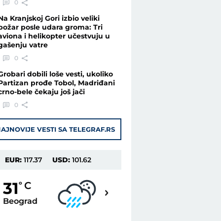
0
Na Kranjskoj Gori izbio veliki
požar posle udara groma: Tri
aviona i helikopter učestvuju u
gašenju vatre
0
Grobari dobili loše vesti, ukoliko
Partizan prođe Tobol, Madriđani
crno-bele čekaju još jači
0
AJNOVIJE VESTI SA TELEGRAF.RS
EUR:
117.37
USD:
101.62
29
31
o
C
o
C
Beograd
Novi Sad