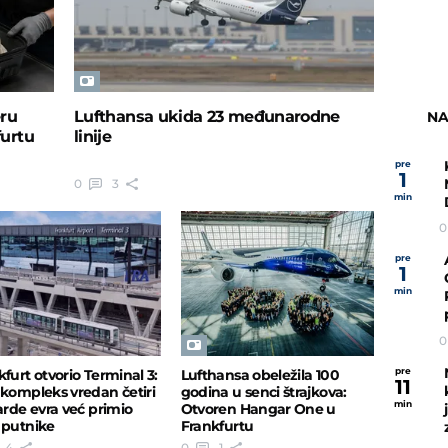
eru
Lufthansa ukida 23 međunarodne
NA
urtu
linije
pre
1
0
3
min
0
pre
1
min
0
pre
kfurt otvorio Terminal 3:
Lufthansa obeležila 100
11
 kompleks vredan četiri
godina u senci štrajkova:
min
jarde evra već primio
Otvoren Hangar One u
 putnike
Frankfurtu
4
0
1