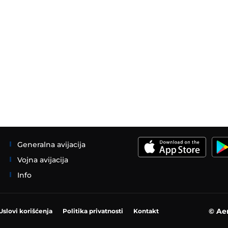
Generalna avijacija
Vojna avijacija
Info
© Aer
Uslovi korišćenja
Politika privatnosti
Kontakt