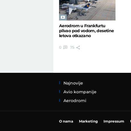
Aerodrom u Frankfurtu
plivao pod vodom, desetine
letova otkazano
0
75
Najnovije
Avio kompanije
Aerodromi
O nama
Marketing
Impressum