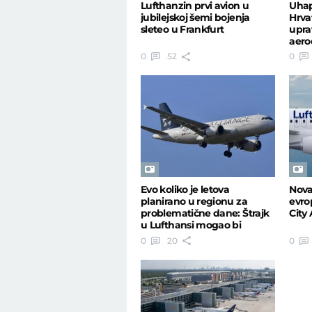
Lufthanzin prvi avion u
Uhap
jubilejskoj šemi bojenja
Hrva
sleteo u Frankfurt
upra
aero
0
52
0
Evo koliko je letova
Nova
planirano u regionu za
evro
problematične dane: Štrajk
City 
u Lufthansi mogao bi
poremeti saobraćaj
0
20
0