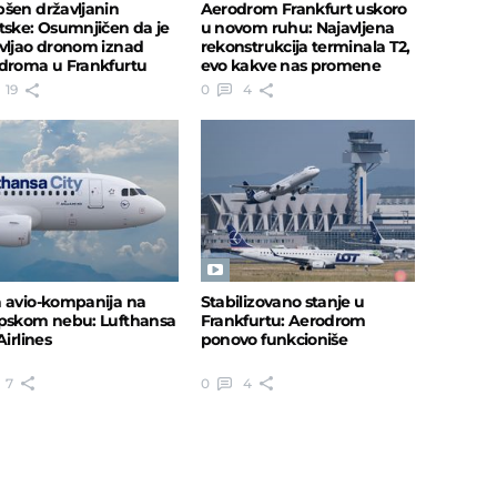
šen državljanin
Aerodrom Frankfurt uskoro
tske: Osumnjičen da je
u novom ruhu: Najavljena
vljao dronom iznad
rekonstrukcija terminala T2,
droma u Frankfurtu
evo kakve nas promene
očekuju
19
0
4
 avio-kompanija na
Stabilizovano stanje u
pskom nebu: Lufthansa
Frankfurtu: Aerodrom
Airlines
ponovo funkcioniše
7
0
4