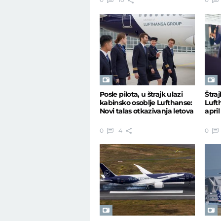
Posle pilota, u štrajk ulazi
Štra
kabinsko osoblje Lufthanse:
Luft
Novi talas otkazivanja letova
april
0
4
0