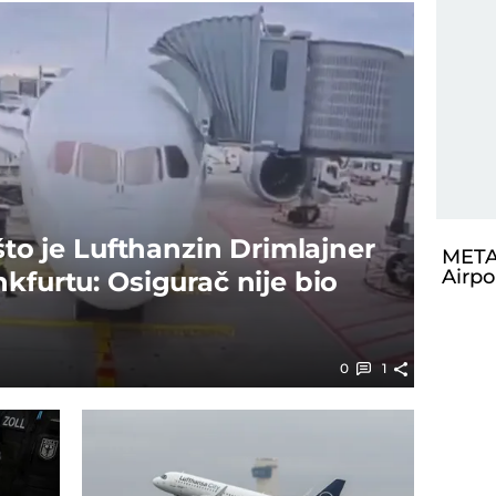
ašto je Lufthanzin Drimlajner
META
Airpo
kfurtu: Osigurač nije bio
0
1