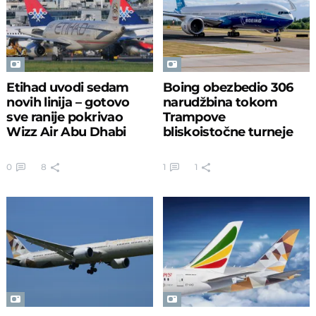
Etihad uvodi sedam
Boing obezbedio 306
novih linija – gotovo
narudžbina tokom
sve ranije pokrivao
Trampove
Wizz Air Abu Dhabi
bliskoistočne turneje
0
8
1
1