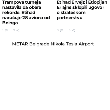
Trampova turneja
Etihad Ervejz i Etiopijan
nastavila da obara
Erlajns sklopili ugovor
rekorde: Etihad
o strateškom
naručuje 28 aviona od
partnerstvu
Boinga
1
9
0
3
METAR Belgrade Nikola Tesla Airport