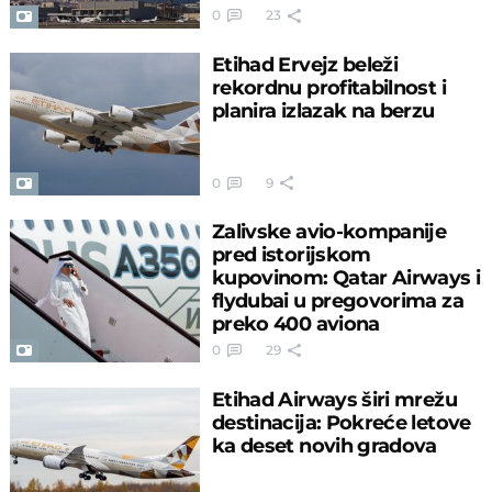
0
23
Etihad Ervejz beleži
rekordnu profitabilnost i
planira izlazak na berzu
0
9
Zalivske avio-kompanije
pred istorijskom
kupovinom: Qatar Airways i
flydubai u pregovorima za
preko 400 aviona
0
29
Etihad Airways širi mrežu
destinacija: Pokreće letove
ka deset novih gradova