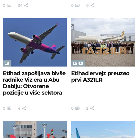
0
34
0
0
Etihad zapošljava bivše
Etihad ervejz preuzeo
radnike Viz era u Abu
prvi A321LR
Dabiju: Otvorene
pozicije u više sektora
0
4
0
2