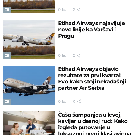
0
2
Etihad Airways najavljuje
nove linije ka Varšavi i
Pragu
0
2
Etihad Airways objavio
rezultate za prvi kvartal:
Evo kako stoji nekadašnji
partner Air Serbia
0
0
Čaša šampanjca u levoj,
kavijar u desnoj ruci: Kako
izgleda putovanje u
luksuznoj prvoj klasi aviona