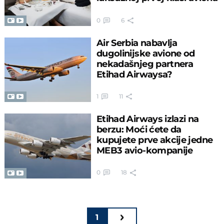
0
6
Air Serbia nabavlja
dugolinijske avione od
nekadašnjeg partnera
Etihad Airwaysa?
1
11
Etihad Airways izlazi na
berzu: Moći ćete da
kupujete prve akcije jedne
MEB3 avio-kompanije
0
18
1