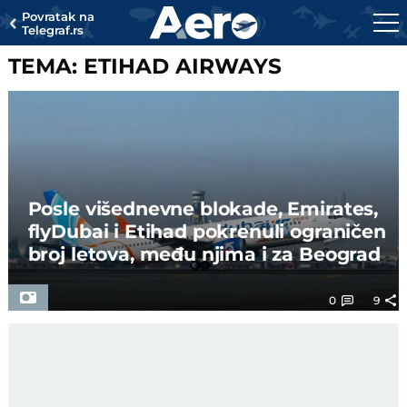
Povratak na
Telegraf.rs
TEMA: ETIHAD AIRWAYS
Posle višednevne blokade, Emirates,
flyDubai i Etihad pokrenuli ograničen
broj letova, među njima i za Beograd
0
9