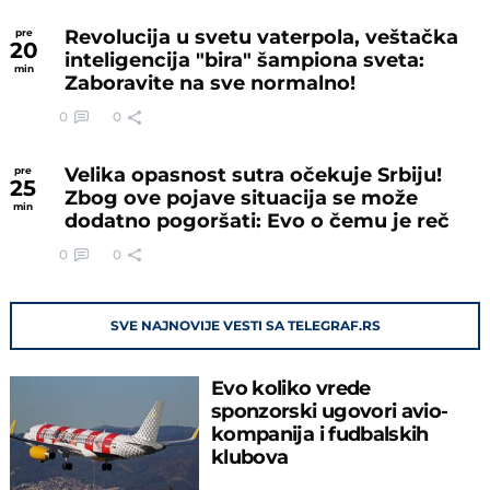
Revolucija u svetu vaterpola, veštačka
pre
20
inteligencija "bira" šampiona sveta:
min
Zaboravite na sve normalno!
0
0
Velika opasnost sutra očekuje Srbiju!
pre
25
Zbog ove pojave situacija se može
min
dodatno pogoršati: Evo o čemu je reč
0
0
SVE NAJNOVIJE VESTI SA TELEGRAF.RS
Evo koliko vrede
sponzorski ugovori avio-
kompanija i fudbalskih
klubova