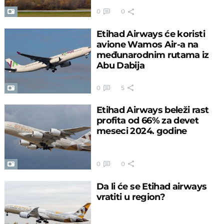
0
0
Etihad Airways će koristi
avione Wamos Air-a na
međunarodnim rutama iz
Abu Dabija
0
5
Etihad Airways beleži rast
profita od 66% za devet
meseci 2024. godine
0
0
Da li će se Etihad airways
vratiti u region?