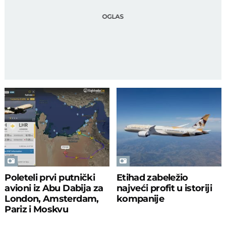
Poleteli prvi putnički
Etihad zabeležio
avioni iz Abu Dabija za
najveći profit u istoriji
London, Amsterdam,
kompanije
Pariz i Moskvu