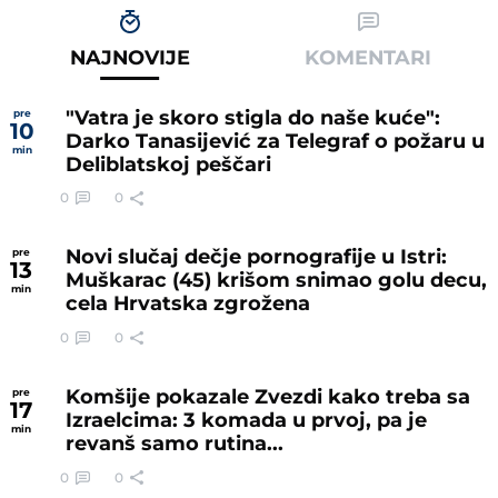
NAJNOVIJE
KOMENTARI
"Vatra je skoro stigla do naše kuće":
pre
10
Darko Tanasijević za Telegraf o požaru u
min
Deliblatskoj peščari
0
0
Novi slučaj dečje pornografije u Istri:
pre
13
Muškarac (45) krišom snimao golu decu,
min
cela Hrvatska zgrožena
0
0
Komšije pokazale Zvezdi kako treba sa
pre
17
Izraelcima: 3 komada u prvoj, pa je
min
revanš samo rutina...
0
0